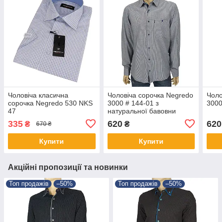
Чоловіча класична
Чоловіча сорочка Negredo
Чоло
сорочка Negredo 530 NKS
3000 # 144-01 з
3000
47
натуральної бавовни
335
620
620
₴
₴
670 ₴
Купити
Купити
Акційні пропозиції та новинки
Топ продажів
–50%
Топ продажів
–50%