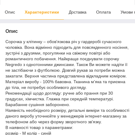
Опис
Характеристики
Доставка
Оплата
Умови 
Опис
Сорочка у клітинку – обов'язкова річ у гардеробі сучасного
чоловіка. Вона відмінно підходить для повсякденного носіння,
зустрічі з друзями, прогулянки на свіжому повітрі або
романтичного побачення. Найкраще поєднувати сорочку
Negredo з однотонними джинсами. Також Ви можете надіти її
не застібаючи з футболкою. Довгий рукав за потреби можна
закатати. Верхня частина представлена відкладним коміром.
Матеріал виробу - 100% бавовна. Тканина м'яка та приємна
до тіла, не потребує особливого догляду.
Рекомендації щодо догляду: ручне або прання при 30
градусах, хімчистка. Глажка при середній температурі.
Барабанне сушіння заборонено.
Наявність необхідного розміру, детальні виміри та особливості
даного виробу уточнюйте у менеджерів інтернет-магазину за
телефоном або через форму зворотного зв'язку.
В наявності товар з параметрами:
розмір - M колір - синій