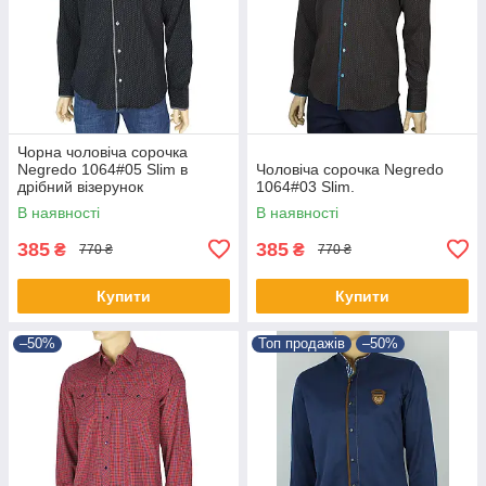
Чорна чоловіча сорочка
Negredo 1064#05 Slim в
Чоловіча сорочка Negredo
дрібний візерунок
1064#03 Slim.
В наявності
В наявності
385
385
₴
₴
770 ₴
770 ₴
Купити
Купити
–50%
Топ продажів
–50%