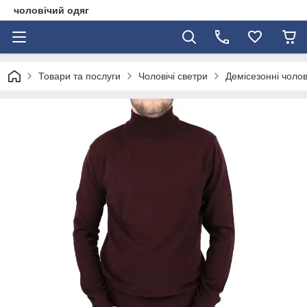
чоловічий одяг
Товари та послуги
Чоловічі светри
Демісезонні чолов