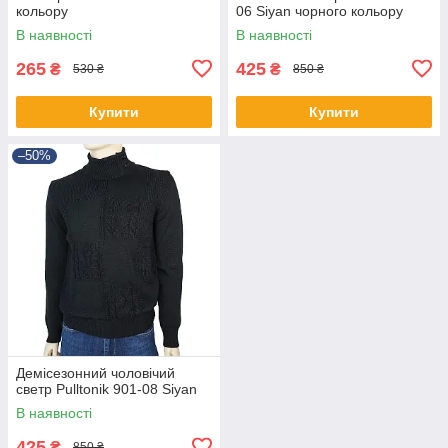
кольору
06 Siyan чорного кольору
В наявності
В наявності
265
425
₴
₴
530 ₴
850 ₴
Купити
Купити
–50%
Демісезонний чоловічий
светр Pulltonik 901-08 Siyan
В наявності
425
₴
850 ₴