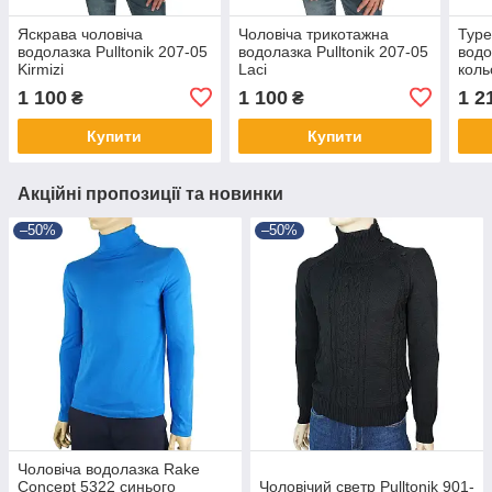
Яскрава чоловіча
Чоловіча трикотажна
Туре
водолазка Pulltonik 207-05
водолазка Pulltonik 207-05
водо
Kirmizi
Laci
коль
Laci
1 100
1 100
1 2
₴
₴
Купити
Купити
Акційні пропозиції та новинки
–50%
–50%
Чоловіча водолазка Rake
Concept 5322 синього
Чоловічий светр Pulltonik 901-