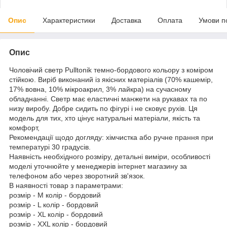
Опис
Характеристики
Доставка
Оплата
Умови п
Опис
Чоловічий светр Pulltonik темно-бордового кольору з коміром
стійкою. Виріб виконаний із якісних матеріалів (70% кашемір,
17% вовна, 10% мікроакрил, 3% лайкра) на сучасному
обладнанні. Светр має еластичні манжети на рукавах та по
низу виробу. Добре сидить по фігурі і не сковує рухів. Ця
модель для тих, хто цінує натуральні матеріали, якість та
комфорт,
Рекомендації щодо догляду: хімчистка або ручне прання при
температурі 30 градусів.
Наявність необхідного розміру, детальні виміри, особливості
моделі уточнюйте у менеджерів інтернет магазину за
телефоном або через зворотний зв'язок.
В наявності товар з параметрами:
розмір - M колір - бордовий
розмір - L колір - бордовий
розмір - XL колір - бордовий
розмір - XXL колір - бордовий