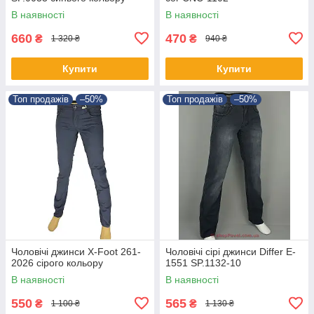
В наявності
В наявності
660
470
₴
₴
1 320 ₴
940 ₴
Купити
Купити
Топ продажів
–50%
Топ продажів
–50%
Чоловічі джинси X-Foot 261-
Чоловічі сірі джинси Differ E-
2026 сірого кольору
1551 SP.1132-10
В наявності
В наявності
550
565
₴
₴
1 100 ₴
1 130 ₴