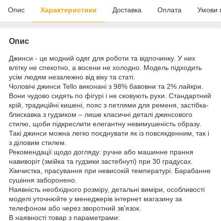
Опис
Характеристики
Доставка
Оплата
Умови 
Опис
Джинси - це модний одяг для роботи та відпочинку. У них
влітку не спекотно, а восени не холодно. Модель підходить
усім людям незалежно від віку та статі.
Чоловічі джинси Tello виконані з 98% бавовни та 2% лайкри.
Вони чудово сидять по фігурі і не сковують рухи. Стандартний
крій, традиційні кишені, пояс з петлями для ременя, застібка-
блискавка з гудзиком – лише класичні деталі джинсового
стилю, щоби підкреслити елегантну невимушеність образу.
Такі джинси можна легко поєднувати як із повсякденним, так і
з діловим стилем.
Рекомендації щодо догляду: ручне або машинне прання
навиворіт (змійка та гудзики застебнуті) при 30 градусах.
Хімчистка, прасування при невисокій температурі. Барабанне
сушіння заборонено.
Наявність необхідного розміру, детальні виміри, особливості
моделі уточнюйте у менеджерів інтернет магазину за
телефоном або через зворотний зв'язок.
В наявності товар з параметрами: