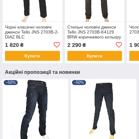
Чорні класичні чоловічі
Стильні чоловічі джинси
Чоло
джинси Tello JNS 2703B-2-
Tello JNS 2703B-K4129
270
DIAZ BLC
BRW коричневого кольору
1 820
2 290
1 9
₴
₴
Купити
Купити
Акційні пропозиції та новинки
–50%
–50%