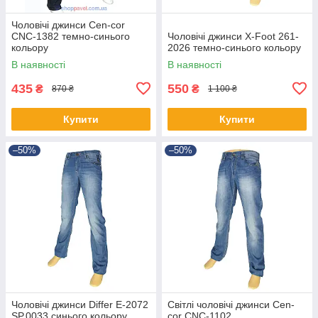
Чоловічі джинси Cen-cor
CNC-1382 темно-синього
Чоловічі джинси X-Foot 261-
кольору
2026 темно-синього кольору
В наявності
В наявності
435
550
₴
₴
870 ₴
1 100 ₴
Купити
Купити
–50%
–50%
Чоловічі джинси Differ E-2072
Світлі чоловічі джинси Cen-
SP.0033 синього кольору
cor CNC-1102