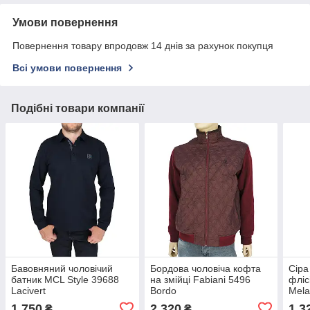
Умови повернення
Повернення товару впродовж 14 днів за рахунок покупця
Всі умови повернення
Подібні товари компанії
Бавовняний чоловічий
Бордова чоловіча кофта
Сіра
батник MCL Style 39688
на змійці Fabiani 5496
фліс
Lacivert
Bordo
Mela
1 750
2 320
1 3
₴
₴