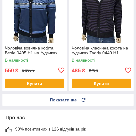
Чоловіча вовняна кофта
Чоловіча класична кофта на
Besle 0495 H1 на ґудзиках
гудзиках Taddy 0440 Н1
В наявності
В наявності
550
485
₴
₴
1 100 ₴
970 ₴
Купити
Купити
Показати ще
Про нас
99% позитивних з 126 відгуків за рік