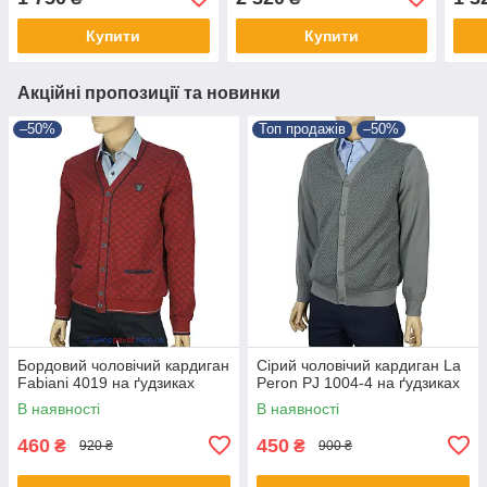
Купити
Купити
Акційні пропозиції та новинки
–50%
Топ продажів
–50%
Бордовий чоловічий кардиган
Сірий чоловічий кардиган La
Fabiani 4019 на ґудзиках
Peron PJ 1004-4 на ґудзиках
В наявності
В наявності
460
450
₴
₴
920 ₴
900 ₴