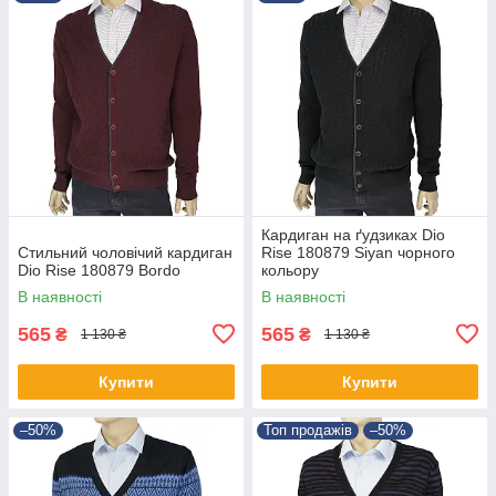
Кардиган на ґудзиках Dio
Стильний чоловічий кардиган
Rise 180879 Siyan чорного
Dio Rise 180879 Bordo
кольору
В наявності
В наявності
565
565
₴
₴
1 130 ₴
1 130 ₴
Купити
Купити
–50%
Топ продажів
–50%