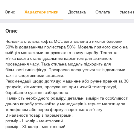
Опис
Характеристики
Доставка
Оплата
Умови 
Опис
Чоловіча стильна кофта MCL виготовлена з якісної бавовни
50% із додаванням поліестера 50%. Модель прямого крою на
змійці з манжетами на рукавах та внизу виробу. Тепла та
м'яка кофта стане ідеальним варіантом для активного
проведення часу. Така стильна модель підходить для
більшості типів фігур. Прекрасно поєднується як із джинсами
так і зі спортивними штанами.
Рекомендації щодо догляду: машинне або ручне прання за 30
градусів, хімчистка, прасування при низькій температурі,
барабанне сушіння заборонено.
Наявність необхідного розміру, детальні виміри та особливості
даного виробу уточнюйте у менеджерів інтернет магазину за
телефоном або через форму зворотнього зв'язку
В наявності товар з параметрами:
розмір - L колір - ментоловий
розмір - XL колір - ментоловий