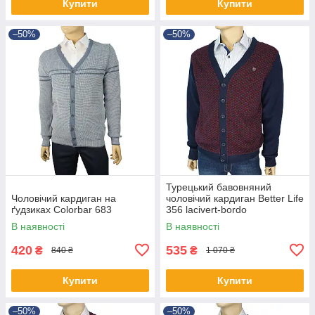
Купити
Купити
–50%
–50%
Турецький бавовняний
Чоловічий кардиган на
чоловічий кардиган Better Life
ґудзиках Colorbar 683
356 lacivert-bordo
В наявності
В наявності
420
535
₴
₴
840 ₴
1 070 ₴
Купити
Купити
–50%
–50%