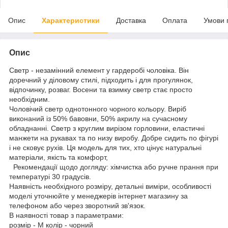
Опис
Характеристики
Доставка
Оплата
Умови 
Опис
Светр - незамінний елемент у гардеробі чоловіка. Він
доречний у діловому стилі, підходить і для прогулянок,
відпочинку, розваг. Восени та взимку светр стає просто
необхідним.
Чоловічий светр однотонного чорного кольору. Виріб
виконаний із 50% бавовни, 50% акрилу на сучасному
обладнанні. Светр з круглим вирізом горловини, еластичні
манжети на рукавах та по низу виробу. Добре сидить по фігурі
і не сковує рухів. Ця модель для тих, хто цінує натуральні
матеріали, якість та комфорт,
Рекомендації щодо догляду: хімчистка або ручне прання при
температурі 30 градусів.
Наявність необхідного розміру, детальні виміри, особливості
моделі уточнюйте у менеджерів інтернет магазину за
телефоном або через зворотний зв'язок.
В наявності товар з параметрами:
розмір - M колір - чорний