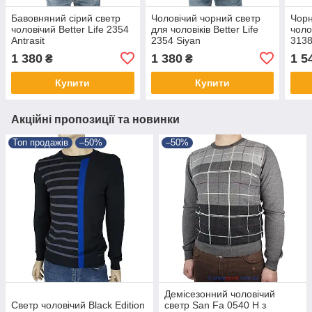
Бавовняний сірий светр
Чоловічий чорний светр
Чор
чоловічий Better Life 2354
для чоловіків Better Life
чоло
Antrasit
2354 Siyan
3138
1 380
1 380
1 5
₴
₴
Купити
Купити
Акційні пропозиції та новинки
Топ продажів
–50%
–50%
Демісезонний чоловічий
Светр чоловічий Black Edition
светр San Fa 0540 Н з