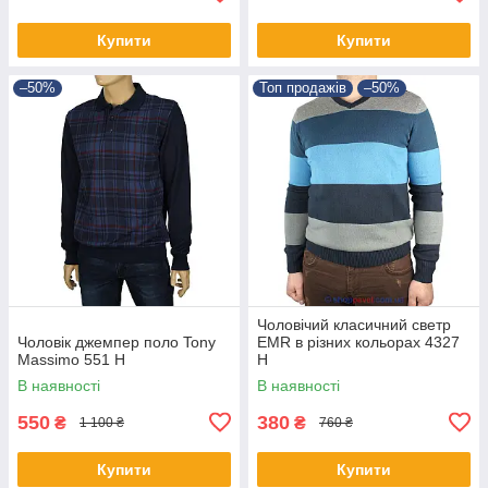
Купити
Купити
–50%
Топ продажів
–50%
Чоловічий класичний светр
Чоловік джемпер поло Tony
EMR в різних кольорах 4327
Massimo 551 Н
Н
В наявності
В наявності
550
380
₴
₴
1 100 ₴
760 ₴
Купити
Купити