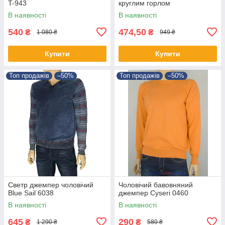
T-943
круглим горлом
В наявності
В наявності
540
474,50
₴
₴
1 080 ₴
949 ₴
Купити
Купити
Топ продажів
–50%
Топ продажів
–50%
Светр джемпер чоловічий
Чоловічий бавовняний
Blue Sail 6038
джемпер Cyseri 0460
В наявності
В наявності
645
290
₴
₴
1 290 ₴
580 ₴