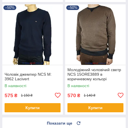
–50%
–50%
Молодіжний чоловічий светр
Чоловік джемпер NCS M:
NCS 15ORE3889 в
3962 Lacivert
коричневому кольорі
В наявності
В наявності
575
570
₴
₴
1 150 ₴
1 140 ₴
Купити
Купити
Показати ще