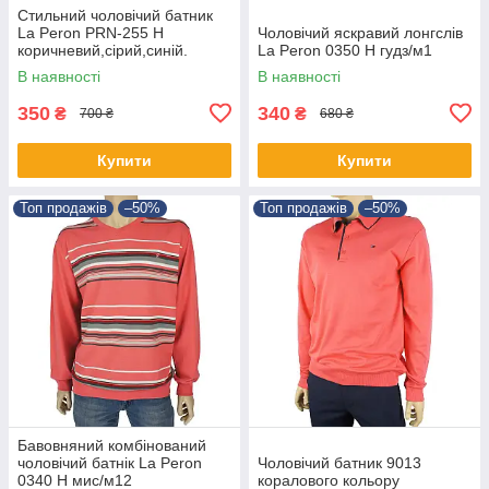
Стильний чоловічий батник
La Peron PRN-255 H
Чоловічий яскравий лонгслів
коричневий,сірий,синій.
La Peron 0350 H гудз/м1
В наявності
В наявності
350
340
₴
₴
700 ₴
680 ₴
Купити
Купити
Топ продажів
–50%
Топ продажів
–50%
Бавовняний комбінований
чоловічий батнік La Peron
Чоловічий батник 9013
0340 H мис/м12
коралового кольору