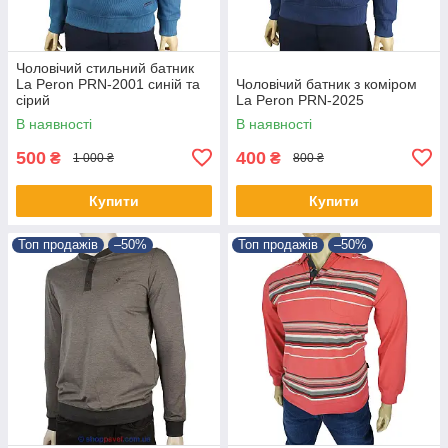
Чоловічий стильний батник
La Peron PRN-2001 синій та
Чоловічий батник з коміром
сірий
La Peron PRN-2025
В наявності
В наявності
500
400
₴
₴
1 000 ₴
800 ₴
Купити
Купити
Топ продажів
–50%
Топ продажів
–50%