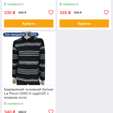
В наявності
В наявності
330
345
₴
₴
660 ₴
690 ₴
Купити
Купити
Топ продажів
–50%
Бавовняний чоловічий батник
La Peron 0350 H гудз/п20 з
коміром-поло
В наявності
340
₴
680 ₴