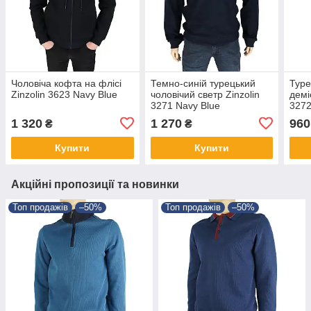
Чоловіча кофта на флісі
Темно-синій турецький
Туре
Zinzolin 3623 Navy Blue
чоловічий светр Zinzolin
демі
3271 Navy Blue
3272
1 320
1 270
960
₴
₴
Купити
Купити
Акційні пропозиції та новинки
Топ продажів
–50%
Топ продажів
–50%