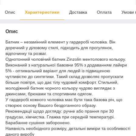
Опис
Характеристики
Доставка
Оплата
Умови 
Опис
Батник – незамінний елемент у гардеробі чоловіка. Він
доречний у діловому стилі, підходить для прогулянок,
відпочинку та розваг.
Однотонний чоловічий батник Zinzolin ментолового кольору.
Виконаний з натуральної бавовни 95% з додаванням лайкри
5% - оптимальний варіант для людей із підвищеною
чутливістю до синтетики. Такий склад дозволяє пропускати
більше повітря, що дає тілу чудовий комфорт. Стильний,
молодіжний батник чорного кольору чудово виглядає з
джинсами, брюками та спортивним одягом.
У гардеробі кожного чоловіка має бути така базова річ, що
створює основу Вашого бездоганного образу.
Рекомендації щодо догляду: ручне або прання при 30
градусах, хімчистка. Глажка при середній температурі.
Барабанне сушіння заборонено.
Наявність необхідного розміру, детальні виміри та особливості
даного виробу