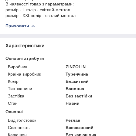
В наявності товар з параметрами:
розмір - L колір - світлий-ментол
розмір - XXL колір - світлий-ментол
Приховати
Характеристики
Основні атрибути
Виробник
ZINZOLIN
Країна виробник
Туреччина
Колір
Блакитний
Тип тканини
Бавовна
Застібка
Без застібки
Стан
Новий
Основні
Вид толстовок
Реглан
Сезонність
Всесезонний
Капюшон
Без капюшона