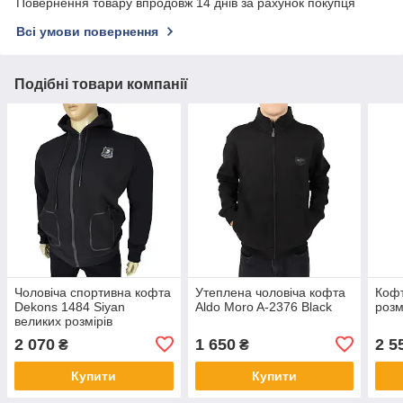
Повернення товару впродовж 14 днів за рахунок покупця
Всі умови повернення
Подібні товари компанії
Чоловіча спортивна кофта
Утеплена чоловіча кофта
Кофт
Dekons 1484 Siyan
Aldo Moro A-2376 Black
розм
великих розмірів
2 070
1 650
2 5
₴
₴
Купити
Купити