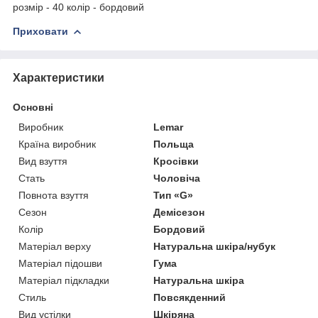
розмір - 40 колір - бордовий
Приховати
Характеристики
Основні
Виробник
Lemar
Країна виробник
Польща
Вид взуття
Кросівки
Стать
Чоловіча
Повнота взуття
Тип «G»
Сезон
Демісезон
Колір
Бордовий
Матеріал верху
Натуральна шкіра/нубук
Матеріал підошви
Гума
Матеріал підкладки
Натуральна шкіра
Стиль
Повсякденний
Вид устілки
Шкіряна