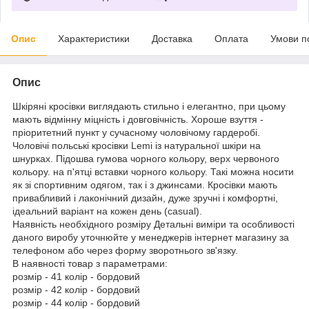
Опис
Характеристики
Доставка
Оплата
Умови п
Опис
Шкіряні кросівки виглядають стильно і елегантно, при цьому
мають відмінну міцність і довговічність. Хороше взуття -
пріоритетний пункт у сучасному чоловічому гардеробі.
Чоловічі польські кросівки Lemi із натуральної шкіри на
шнурках. Підошва гумова чорного кольору, верх червоного
кольору. на п'ятці вставки чорного кольору. Такі можна носити
як зі спортивним одягом, так і з джинсами. Кросівки мають
привабливий і лаконічний дизайн, дуже зручні і комфортні,
ідеальний варіант на кожен день (сasual).
Наявність необхідного розміру Детальні виміри та особливості
даного виробу уточнюйте у менеджерів інтернет магазину за
телефоном або через форму зворотнього зв'язку.
В наявності товар з параметрами:
розмір - 41 колір - бордовий
розмір - 42 колір - бордовий
розмір - 44 колір - бордовий