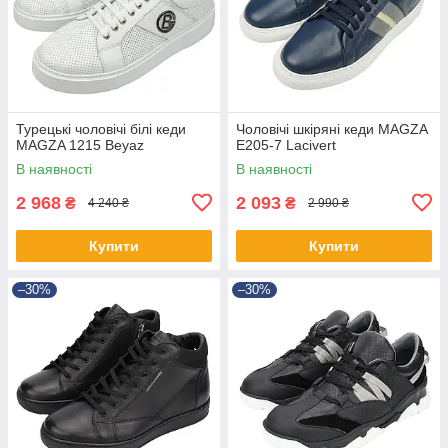
Турецькі чоловічі білі кеди
Чоловічі шкіряні кеди MAGZA
MAGZA 1215 Beyaz
E205-7 Lacivert
В наявності
В наявності
2 968
2 093
₴
₴
4 240 ₴
2 990 ₴
Купити
Купити
–30%
–30%