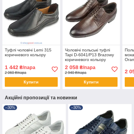
Туфлі чоловічі Lemi 315
Чоловічі польські туфлі
Поль
коричневого кольору
Tapi D-6041/P13 Brazowy
мока
коричневого кольору
Oran
1 442
2 058
₴/пара
₴/пара
2 0
2 060 ₴/пара
2 940 ₴/пара
Купити
Купити
Акційні пропозиції та новинки
–30%
–30%