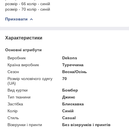
розмір - 66 колір - синій
розмір - 70 колір - синій
Приховати
Характеристики
Основні атрибути
Виробник
Dekons
Країна виробник
Туреччина
Сезон
Весна/Осінь
Розмір чоловічого одягу
70
(UA)
Вид куртки
Бомбер
Тип тканини
Джинс
Застібка
Блискавка
Колір
Синій
Стиль
Casual
Візерунки і принти
Без візерунків і принтів