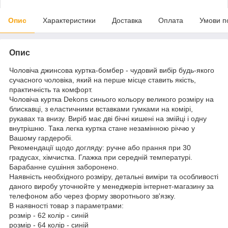
Опис
Характеристики
Доставка
Оплата
Умови п
Опис
Чоловіча джинсова куртка-бомбер - чудовий вибір будь-якого
сучасного чоловіка, який на перше місце ставить якість,
практичність та комфорт.
Чоловіча куртка Dekons синього кольору великого розміру на
блискавці, з еластичними вставками гумками на комірі,
рукавах та внизу. Виріб має дві бічні кишені на змійці і одну
внутрішню. Така легка куртка стане незамінною річчю у
Вашому гардеробі.
Рекомендації щодо догляду: ручне або прання при 30
градусах, хімчистка. Глажка при середній температурі.
Барабанне сушіння заборонено.
Наявність необхідного розміру, детальні виміри та особливості
даного виробу уточнюйте у менеджерів інтернет-магазину за
телефоном або через форму зворотнього зв'язку.
В наявності товар з параметрами:
розмір - 62 колір - синій
розмір - 64 колір - синій