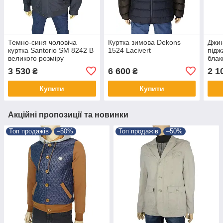
Темно-синя чоловіча
Куртка зимова Dekons
Джин
куртка Santorio SM 8242 B
1524 Lacivert
підж
великого розміру
блак
3 530
6 600
2 1
₴
₴
Купити
Купити
Акційні пропозиції та новинки
Топ продажів
–50%
Топ продажів
–50%