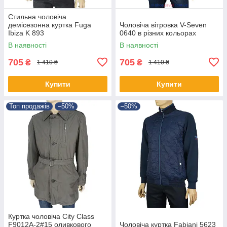
Стильна чоловіча
демісезонна куртка Fuga
Чоловіча вітровка V-Seven
Ibiza K 893
0640 в різних кольорах
В наявності
В наявності
705
705
₴
₴
1 410 ₴
1 410 ₴
Купити
Купити
Топ продажів
–50%
–50%
Куртка чоловіча Сity Class
F9012A-2#15 оливкового
Чоловіча куртка Fabiani 5623