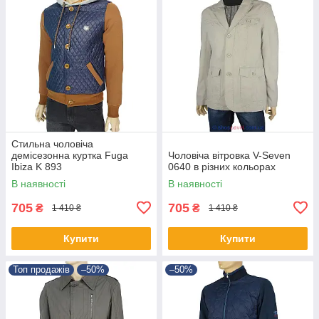
Стильна чоловіча
демісезонна куртка Fuga
Чоловіча вітровка V-Seven
Ibiza K 893
0640 в різних кольорах
В наявності
В наявності
705
705
₴
₴
1 410 ₴
1 410 ₴
Купити
Купити
Топ продажів
–50%
–50%