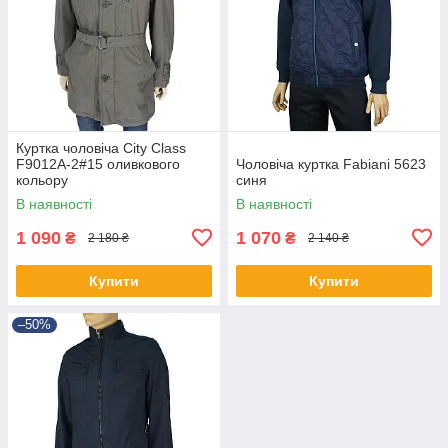
Куртка чоловіча Сity Class
F9012A-2#15 оливкового
Чоловіча куртка Fabiani 5623
кольору
синя
В наявності
В наявності
1 090
1 070
₴
₴
2 180 ₴
2 140 ₴
Купити
Купити
–50%