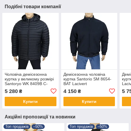
Подібні товари компанії
Чоловіча демісезонна
Демісезонна чоловіча
Демі
куртка у великому розмірі
куртка Santorio SM 8654-
курт
Santoryo WK 8409B C-
BAT Lacivert
Laci
Lacivert
5 280
4 150
5 7
₴
₴
Купити
Купити
Акційні пропозиції та новинки
Топ продажів
–50%
Топ продажів
–50%