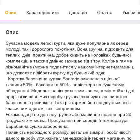
Опис
Характеристики
Доставка
Оплата
Умови п
Опис
Сучасна модель легкої курти, яка дуже популярна як серед
молоді, так і дорослого покоління. Вона зручна, підходить для
теплих днів, практична, добре сидить на чоловіках будь-якої
комплекції, а також відмінно захищає від вітру. Колірна гамма
різноманітна (можна подивитися у нашому інтернет-магазині),
що дозволяє підібрати куртку під будь-який одяг.
Коротка бавовняна куртка Santorio виконана з щільної
тканини 50% - бавовни та 50% - поліестера на сучасному
обладнанні. Модель з напівприлеглим кроєм, комір-стійка і дві
прорізні кишені. Низ виробу і рукава закінчуються широкою
бавовняною резинкою. Така річ гармонійно поєднується як з
класичним одягом, так і спортивним.
Рекомендації по догляду: ручне або машинне прання при 30
градусах, хімчистка. Прасування при середній температурі.
Барабанна сушка заборонена.
Наявність необхідного розміру, детальні виміри і особливості
даного виробу уточнюйте у менеджерів інтернет магазину по