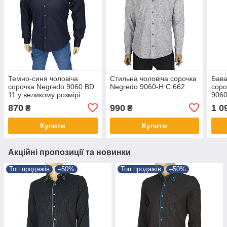
Темно-синя чоловіча
Стильна чоловіча сорочка
Бава
сорочка Negredo 9060 BD
Negredo 9060-H C:662
соро
11 у великому розмірі
9060
870
990
1 0
₴
₴
Купити
Купити
Акційні пропозиції та новинки
Топ продажів
–50%
Топ продажів
–50%