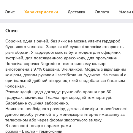
Опис
Характеристики
Доставка
Оплата
Умови 
Опис
Сорочка одна з речей, без яких не можна уявити гардероб
будь-якого чоловіка. Завдяки ній сучасні чоловіки створюють
різні образи. У гардеробі мають бути моделі для офіційних
зустрічей, для повсякденного дресс-коду, для прогулянки.
Чоловіча сорочка Negredo в темно-синьому кольорі
виготовлена з 97% бавовни, 3% лайкри. Модель з відкладним
коміром, довгим рукавом і застібкою на ґудзиках. На тканині є
оригінальний дрібний візерунок, який сподобається багатьом
чоловікам.
Рекомендації щодо догляду: ручне або прання при 30
градусах, хімчистка. Глажка при середній температурі.
Барабанне сушіння заборонено.
Наявність необхідного розміру, детальні виміри та особливості
даного виробу уточнюйте у менеджерів інтернет-магазину за
телефоном або через форму зворотнього зв'язку.
В наявності товар з параметрами:
розмір - L колір - темно-синій