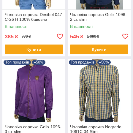
Чоловіча сорочка Desibel 047
Чоловіча сорочка Gelix 1096-
C-26 H 100% бавовна
2 ст. slim
В наявності
В наявності
385
545
₴
₴
770 ₴
1 090 ₴
Купити
Купити
Топ продажів
–50%
Топ продажів
–50%
Чоловіча сорочка Gelix 1096-
Чоловіча сорочка Negredo
3 ст. slim
1061С.04 Slim.