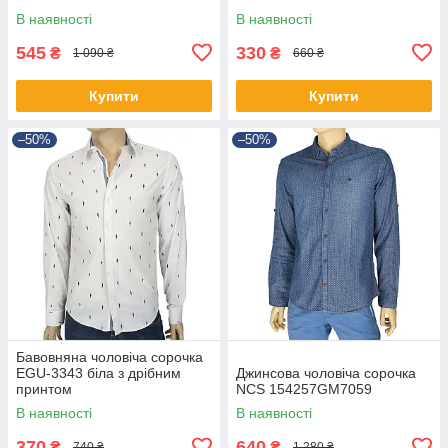
В наявності
В наявності
545
330
₴
₴
1 090 ₴
660 ₴
Купити
Купити
–50%
–50%
Бавовняна чоловіча сорочка
EGU-3343 біла з дрібним
Джинсова чоловіча сорочка
принтом
NCS 154257GM7059
В наявності
В наявності
370
640
₴
₴
740 ₴
1 280 ₴