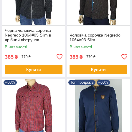
Чорна чоловіча сорочка
Negredo 1064#05 Slim в
Чоловіча сорочка Negredo
дрібний візерунок
1064#03 Slim.
В наявності
В наявності
385
385
₴
₴
770 ₴
770 ₴
Купити
Купити
–50%
Топ продажів
–50%