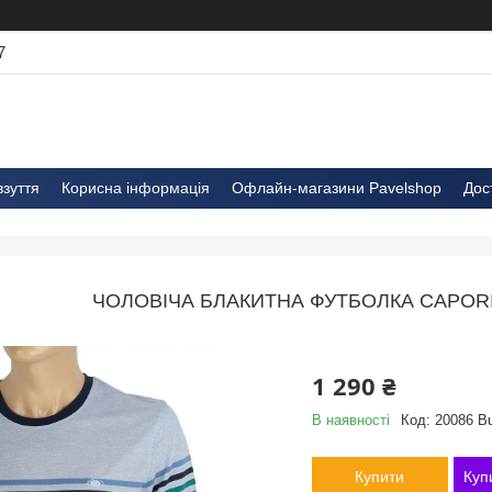
7
взуття
Корисна інформація
Офлайн-магазини Pavelshop
Дос
ЧОЛОВІЧА БЛАКИТНА ФУТБОЛКА CAPORI
1 290 ₴
В наявності
Код:
20086 B
Купити
Куп