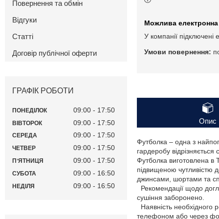
Повернення та обмін
Відгуки
Статті
У компанії підключені 
п
Договір публічної оферти
ГРАФІК РОБОТИ
09:00
17:50
ПОНЕДІЛОК
Опис
09:00
17:50
ВІВТОРОК
09:00
17:50
СЕРЕДА
Футболка – одна з найпо
09:00
17:50
ЧЕТВЕР
гардеробу відрізняється 
09:00
17:50
Футболка виготовлена в Т
ПʼЯТНИЦЯ
підвищеною чутливістю д
09:00
16:50
СУБОТА
джинсами, шортами та с
09:00
16:50
НЕДІЛЯ
Рекомендації щодо догля
сушіння заборонено.
Наявність необхідного ро
телефоном або через фор