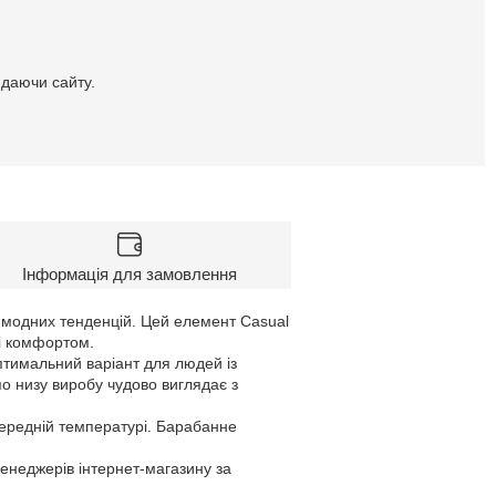
идаючи сайту.
Інформація для замовлення
д модних тенденцій. Цей елемент Casual
 і комфортом.
птимальний варіант для людей із
о низу виробу чудово виглядає з
середній температурі. Барабанне
менеджерів інтернет-магазину за