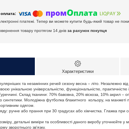
електронні платежі. Тепер ви можете купити будь-який товар не пок
овернення товару протягом 14 днів
за рахунок покупця
Характеристики
пулярніших та незамінних речей сезону весна – літо. Незалежно ві
своєю унікальною універсальністю, функціональністю, практичністю
уреччині. Склад тканини: 70% бавовна, 20% віскоза, 10% акрил – о
о синтетики. Молодіжна футболка блакитного кольору, на манжеті п
портивним одягом.
ду: ручне або прання при 30 градусах або хімчистка. Глажка при 
зміру, детальні виміри та особливості даного виробу уточнюйте у 
му зворотнього зв'язку.