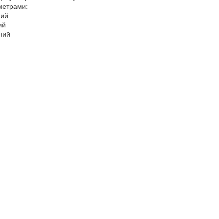
аметрами:
ний
ий
тний