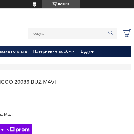
Кошик
тавка і оплата
Повернення та обмін
Відгуки
CCO 20086 BUZ MAVI
uz Mavi
ити з