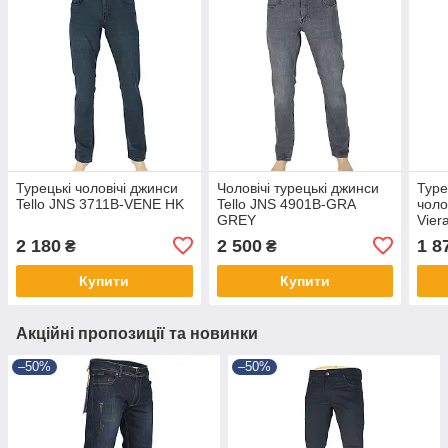
Турецькі чоловічі джинси
Чоловічі турецькі джинси
Туре
Tello JNS 3711B-VENE HK
Tello JNS 4901B-GRA
чоло
GREY
Vier
2 180
2 500
1 8
₴
₴
Купити
Купити
Акційні пропозиції та новинки
–50%
–50%