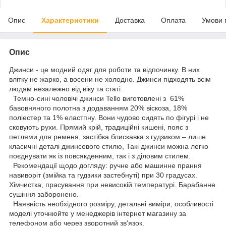
Опис
Характеристики
Доставка
Оплата
Умови 
Опис
Джинси - це модний одяг для роботи та відпочинку. В них
влітку не жарко, а восени не холодно. Джинси підходять всім
людям незалежно від віку та статі.
Темно-сині чоловічі джинси Tello виготовлені з 61%
бавовняного полотна з додаванням 20% віскоза, 18%
поліестер та 1% еластпну. Вони чудово сидять по фігурі і не
сковують рухи. Прямий крій, традиційні кишені, пояс з
петлями для ременя, застібка блискавка з гудзиком – лише
класичні деталі джинсового стилю, Такі джинси можна легко
поєднувати як із повсякденним, так і з діловим стилем.
Рекомендації щодо догляду: ручне або машинне прання
навиворіт (змійка та гудзики застебнуті) при 30 градусах.
Хімчистка, прасування при невисокій температурі. Барабанне
сушіння заборонено.
Наявність необхідного розміру, детальні виміри, особливості
моделі уточнюйте у менеджерів інтернет магазину за
телефоном або через зворотний зв'язок.