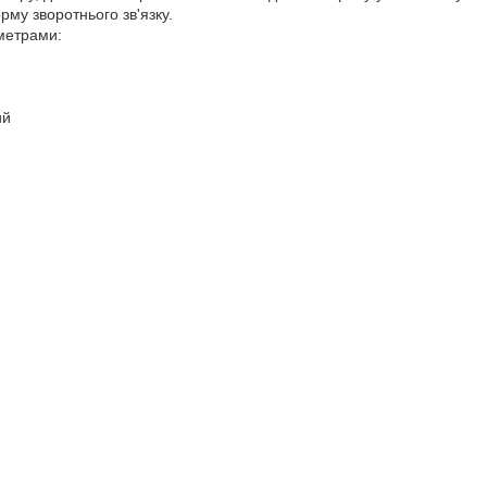
му зворотнього зв'язку.
аметрами:
й
ий