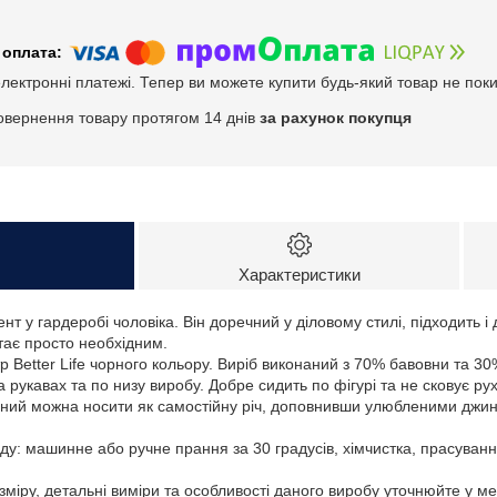
електронні платежі. Тепер ви можете купити будь-який товар не пок
овернення товару протягом 14 днів
за рахунок покупця
Характеристики
т у гардеробі чоловіка. Він доречний у діловому стилі, підходить і 
тає просто необхідним.
р Better Lifе чорного кольору. Виріб виконаний з 70% бавовни та 30%
рукавах та по низу виробу. Добре сидить по фігурі та не сковує рух
ьний можна носити як самостійну річ, доповнивши улюбленими джинс
у: машинне або ручне прання за 30 градусів, хімчистка, прасуванн
зміру, детальні виміри та особливості даного виробу уточнюйте у м