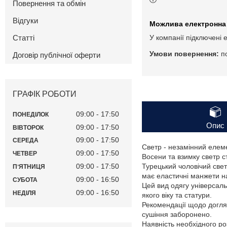
Повернення та обмін
Відгуки
Статті
У компанії підключені 
п
Договір публічної оферти
ГРАФІК РОБОТИ
09:00
17:50
ПОНЕДІЛОК
Опис
09:00
17:50
ВІВТОРОК
09:00
17:50
СЕРЕДА
Светр - незамінний елемен
09:00
17:50
ЧЕТВЕР
Восени та взимку светр с
09:00
17:50
Турецький чоловічий свет
ПʼЯТНИЦЯ
має еластичні манжети на 
09:00
16:50
СУБОТА
Цей вид одягу універсал
09:00
16:50
НЕДІЛЯ
якого віку та статури.
Рекомендації щодо догляд
сушіння заборонено.
Наявність необхідного ро