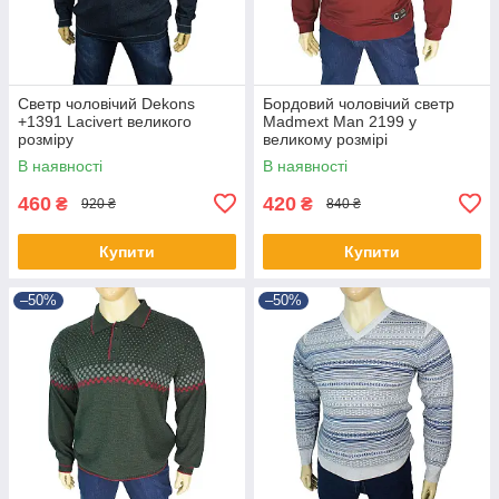
Светр чоловічий Dekons
Бордовий чоловічий светр
+1391 Lacivert великого
Madmext Man 2199 у
розміру
великому розмірі
В наявності
В наявності
460
420
₴
₴
920 ₴
840 ₴
Купити
Купити
–50%
–50%