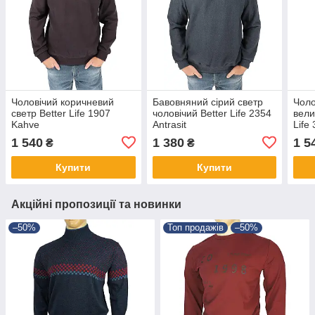
Чоловічий коричневий
Бавовняний сірий светр
Чоло
светр Better Life 1907
чоловічий Better Life 2354
вели
Kahve
Antrasit
Life
1 540
1 380
1 5
₴
₴
Купити
Купити
Акційні пропозиції та новинки
–50%
Топ продажів
–50%