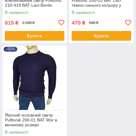
комбінований светр Pulltonic
Pulltonic 200-03 BAT Laci
210-419 BAT Laci-Bordo
темно-синього кольору у
великого розміру
великому розмірі
В наявності
В наявності
615
470
₴
₴
1 230 ₴
940 ₴
Купити
Купити
–50%
Якісний чоловічий светр
Pulltonik 200-01 BAT Mor в
великому розмірі
В наявності