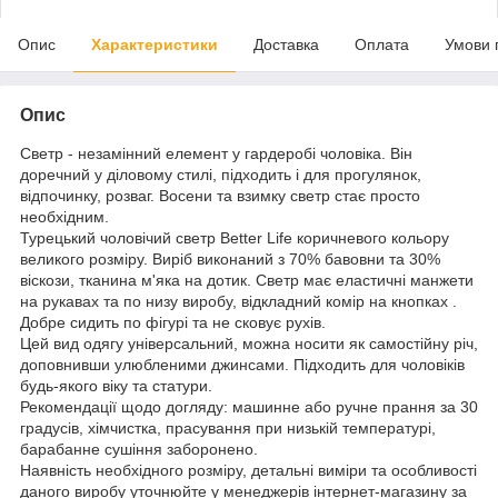
Опис
Характеристики
Доставка
Оплата
Умови 
Опис
Светр - незамінний елемент у гардеробі чоловіка. Він
доречний у діловому стилі, підходить і для прогулянок,
відпочинку, розваг. Восени та взимку светр стає просто
необхідним.
Турецький чоловічий светр Better Lifе коричневого кольору
великого розміру. Виріб виконаний з 70% бавовни та 30%
віскози, тканина м'яка на дотик. Светр має еластичні манжети
на рукавах та по низу виробу, відкладний комір на кнопках .
Добре сидить по фігурі та не сковує рухів.
Цей вид одягу універсальний, можна носити як самостійну річ,
доповнивши улюбленими джинсами. Підходить для чоловіків
будь-якого віку та статури.
Рекомендації щодо догляду: машинне або ручне прання за 30
градусів, хімчистка, прасування при низькій температурі,
барабанне сушіння заборонено.
Наявність необхідного розміру, детальні виміри та особливості
даного виробу уточнюйте у менеджерів інтернет-магазину за