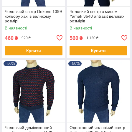
Чоловічий светр Dekons 1399
Чоловічий светр з мисом
кольору хакі в великому
Yamak 3648 antrasit великих
розмірі
розмірів
В наявності
В наявності
460
560
₴
₴
920 ₴
1 120 ₴
Купити
Купити
–50%
–50%
Чоловічий демісезонний
Однотонний чоловічий светр