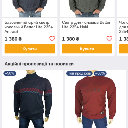
Бавовняний сірий светр
Светр для чоловіків Better
Чоло
чоловічий Better Life 2354
Life 2354 Haki
для 
Antrasit
2354
1 380
1 380
1 3
₴
₴
Купити
Купити
Акційні пропозиції та новинки
–50%
Топ продажів
–50%