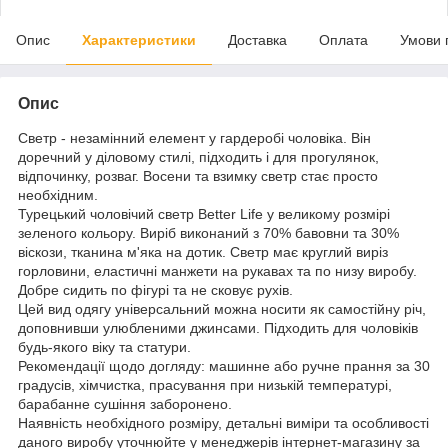
Опис
Характеристики
Доставка
Оплата
Умови 
Опис
Светр - незамінний елемент у гардеробі чоловіка. Він
доречний у діловому стилі, підходить і для прогулянок,
відпочинку, розваг. Восени та взимку светр стає просто
необхідним.
Турецький чоловічий светр Better Lifе у великому розмірі
зеленого кольору. Виріб виконаний з 70% бавовни та 30%
віскози, тканина м'яка на дотик. Светр має круглий виріз
горловини, еластичні манжети на рукавах та по низу виробу.
Добре сидить по фігурі та не сковує рухів.
Цей вид одягу універсальний можна носити як самостійну річ,
доповнивши улюбленими джинсами. Підходить для чоловіків
будь-якого віку та статури.
Рекомендації щодо догляду: машинне або ручне прання за 30
градусів, хімчистка, прасування при низькій температурі,
барабанне сушіння заборонено.
Наявність необхідного розміру, детальні виміри та особливості
даного виробу уточнюйте у менеджерів інтернет-магазину за