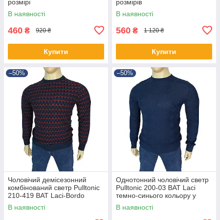
розмірі
розмірів
В наявності
В наявності
460
560
₴
₴
920 ₴
1 120 ₴
Купити
Купити
–50%
–50%
Чоловічий демісезонний
Однотонний чоловічий светр
комбінований светр Pulltonic
Pulltonic 200-03 BAT Laci
210-419 BAT Laci-Bordo
темно-синього кольору у
великого розміру
великому розмірі
В наявності
В наявності