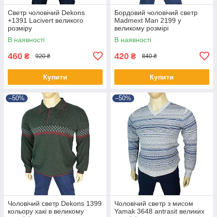
Светр чоловічий Dekons
Бордовий чоловічий светр
+1391 Lacivert великого
Madmext Man 2199 у
розміру
великому розмірі
В наявності
В наявності
460
420
₴
₴
920 ₴
840 ₴
Купити
Купити
–50%
–50%
Чоловічий светр Dekons 1399
Чоловічий светр з мисом
кольору хакі в великому
Yamak 3648 antrasit великих