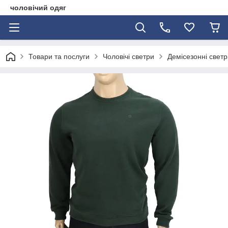
чоловічий одяг
Товари та послуги
Чоловічі светри
Демісезонні светр