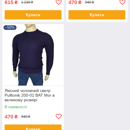
615
470
₴
₴
1 230 ₴
940 ₴
Купити
Купити
–50%
Якісний чоловічий светр
Pulltonik 200-01 BAT Mor в
великому розмірі
В наявності
470
₴
940 ₴
Купити