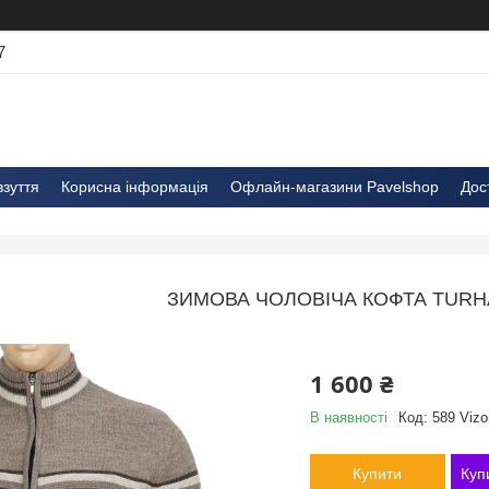
7
взуття
Корисна інформація
Офлайн-магазини Pavelshop
Дос
ЗИМОВА ЧОЛОВІЧА КОФТА TURHA
1 600 ₴
В наявності
Код:
589 Vizo
Купити
Куп