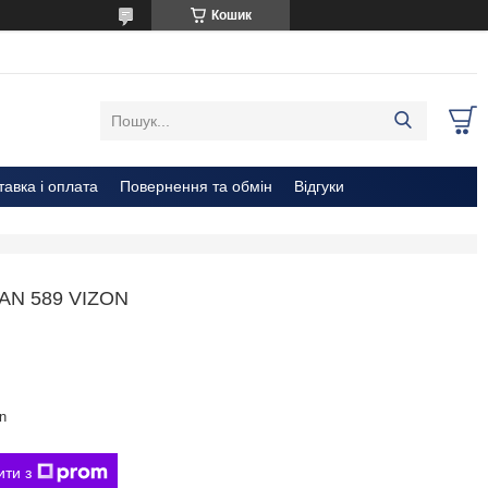
Кошик
тавка і оплата
Повернення та обмін
Відгуки
N 589 VIZON
n
ити з