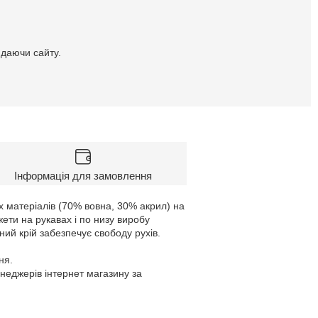
идаючи сайту.
Інформація для замовлення
х матеріалів (70% вовна, 30% акрил) на
ети на рукавах і по низу виробу
ий крій забезпечує свободу рухів.
ня.
енеджерів інтернет магазину за