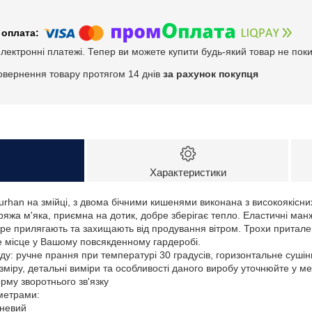
електронні платежі. Тепер ви можете купити будь-який товар не пок
овернення товару протягом 14 днів
за рахунок покупця
Характеристики
urhan на змійці, з двома бічними кишенями виконана з високоякісни
яжа м'яка, приємна на дотик, добре зберігає тепло. Еластичні манж
ре прилягають та захищають від продування вітром. Трохи притален
е місце у Вашому повсякденному гардеробі.
у: ручне прання при температурі 30 градусів, горизонтальне сушін
зміру, детальні виміри та особливості даного виробу уточнюйте у м
му зворотнього зв'язку
аметрами:
чневий