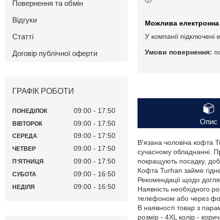
Повернення та обмін
Відгуки
Статті
У компанії підключені 
п
Договір публічної оферти
ГРАФІК РОБОТИ
09:00
17:50
ПОНЕДІЛОК
Опис
09:00
17:50
ВІВТОРОК
09:00
17:50
СЕРЕДА
В'язана чоловіча кофта T
09:00
17:50
ЧЕТВЕР
сучасному обладнанні. Пр
09:00
17:50
покращують посадку, доб
ПʼЯТНИЦЯ
Кофта Turhan займе гідн
09:00
16:50
СУБОТА
Рекомендації щодо догляд
09:00
16:50
НЕДІЛЯ
Наявність необхідного ро
телефоном або через фор
В наявності товар з пар
розмір - 4XL колір - кори