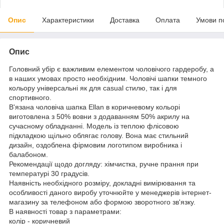
Опис
Характеристики
Доставка
Оплата
Умови п
Опис
Головний убір є важливим елементом чоловічого гардеробу, а
в наших умовах просто необхідним. Чоловічі шапки темного
кольору універсальні як для casual стилю, так і для
спортивного.
В'язана чоловіча шапка Ellan в коричневому кольорі
виготовлена з 50% вовни з додаванням 50% акрилу на
сучасному обладнанні. Модель із теплою флісовою
підкладкою щільно облягає голову. Вона має стильний
дизайн, оздоблена фірмовим логотипом виробника і
балабоном.
Рекомендації щодо догляду: хімчистка, ручне прання при
температурі 30 градусів.
Наявність необхідного розміру, докладні вимірювання та
особливості даного виробу уточнюйте у менеджерів інтернет-
магазину за телефоном або формою зворотного зв'язку.
В наявності товар з параметрами:
колір - коричневий