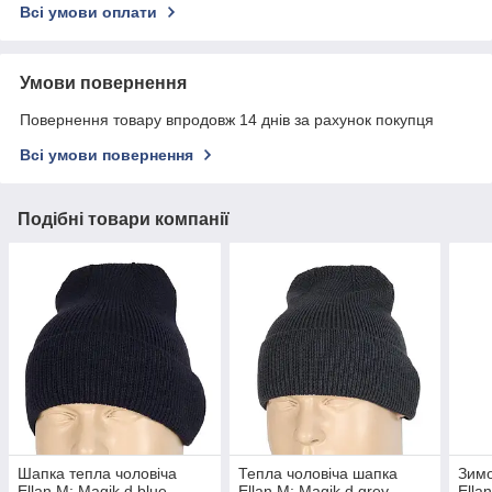
Всі умови оплати
Умови повернення
Повернення товару впродовж 14 днів за рахунок покупця
Всі умови повернення
Подібні товари компанії
Шапка тепла чоловіча
Тепла чоловіча шапка
Зимо
Ellan M: Magik d.blue
Ellan M: Magik d.grey
Ella