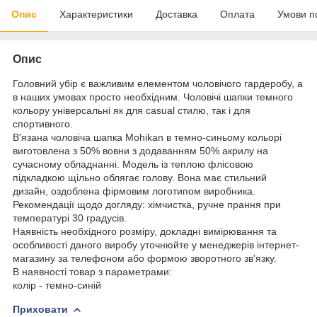
Опис
Характеристики
Доставка
Оплата
Умови п
Опис
Головний убір є важливим елементом чоловічого гардеробу, а
в наших умовах просто необхідним. Чоловічі шапки темного
кольору універсальні як для casual стилю, так і для
спортивного.
В'язана чоловіча шапка Mohikan в темно-синьому кольорі
виготовлена з 50% вовни з додаванням 50% акрилу на
сучасному обладнанні. Модель із теплою флісовою
підкладкою щільно облягає голову. Вона має стильний
дизайн, оздоблена фірмовим логотипом виробника.
Рекомендації щодо догляду: хімчистка, ручне прання при
температурі 30 градусів.
Наявність необхідного розміру, докладні вимірювання та
особливості даного виробу уточнюйте у менеджерів інтернет-
магазину за телефоном або формою зворотного зв'язку.
В наявності товар з параметрами:
колір - темно-синій
Приховати