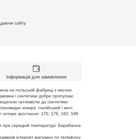
идаючи сайту.
Інформація для замовлення
ена на польській фабриці з якісних
бавовни і синтетики добре пропускає
двищеною чутливістю до синтетики.
овидах коміра: італійський і кент.
і чотири зростання: 170, 176, 182, 188.
я при середній температурі. Барабанна
неджерів інтернет магазину по телефону