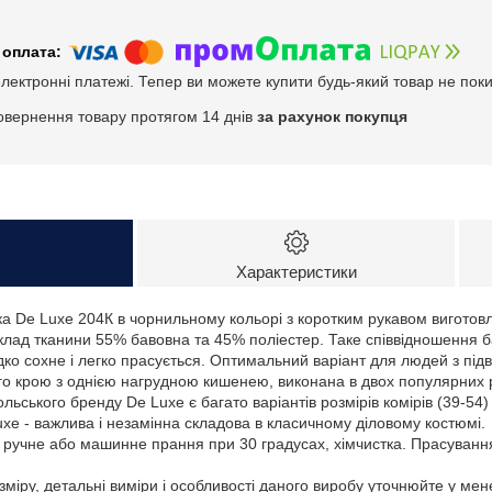
електронні платежі. Тепер ви можете купити будь-який товар не пок
овернення товару протягом 14 днів
за рахунок покупця
Характеристики
а De Luxe 204К в чорнильному кольорі з коротким рукавом виготовл
Склад тканини 55% бавовна та 45% поліестер. Таке співвідношення 
дко сохне і легко прасується. Оптимальний варіант для людей з пі
крою з однією нагрудною кишенею, виконана в двох популярних різн
ьського бренду De Luxe є багато варіантів розмірів комірів (39-54) 
xe - важлива і незамінна складова в класичному діловому костюмі.
: ручне або машинне прання при 30 градусах, хімчистка. Прасуванн
зміру, детальні виміри і особливості даного виробу уточнюйте у ме