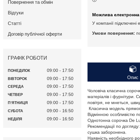
Повернення та обмін
Відгуки
Статті
У компанії підключені 
п
Договір публічної оферти
ГРАФІК РОБОТИ
09:00
17:50
ПОНЕДІЛОК
Опис
09:00
17:50
ВІВТОРОК
09:00
17:50
СЕРЕДА
Чоловіча класична сорочк
09:00
17:50
ЧЕТВЕР
матеріалів і фурнітури. 
09:00
17:50
повітря, не мнеться, шви
ПʼЯТНИЦЯ
Класична модель прямого 
09:00
16:50
СУБОТА
Відмінною особливістю пол
09:00
16:50
НЕДІЛЯ
Однотонна сорочка De Lu
Рекомендації по догляду
сушка заборонена.
Наявність необхідного ро