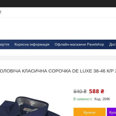
7
взуття
Корисна інформація
Офлайн-магазини Pavelshop
Дос
ОЛОВІЧА КЛАСИЧНА СОРОЧКА DE LUXE 38-46 К/Р
588 ₴
840 ₴
В наявності
Код:
204К
Купити
Куп