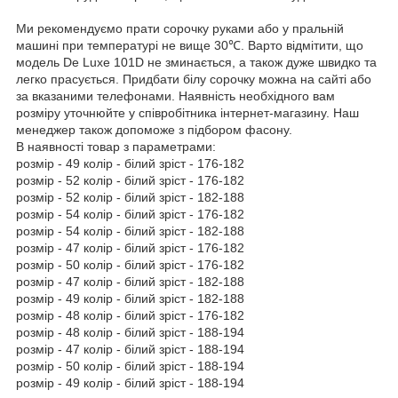
Ми рекомендуємо прати сорочку руками або у пральній
машині при температурі не вище 30℃. Варто відмітити, що
модель De Luxe 101D не зминається, а також дуже швидко та
легко прасується. Придбати білу сорочку можна на сайті або
за вказаними телефонами. Наявність необхідного вам
розміру уточнюйте у співробітника інтернет-магазину. Наш
менеджер також допоможе з підбором фасону.
В наявності товар з параметрами:
розмір - 49 колір - білий зріст - 176-182
розмір - 52 колір - білий зріст - 176-182
розмір - 52 колір - білий зріст - 182-188
розмір - 54 колір - білий зріст - 176-182
розмір - 54 колір - білий зріст - 182-188
розмір - 47 колір - білий зріст - 176-182
розмір - 50 колір - білий зріст - 176-182
розмір - 47 колір - білий зріст - 182-188
розмір - 49 колір - білий зріст - 182-188
розмір - 48 колір - білий зріст - 176-182
розмір - 48 колір - білий зріст - 188-194
розмір - 47 колір - білий зріст - 188-194
розмір - 50 колір - білий зріст - 188-194
розмір - 49 колір - білий зріст - 188-194