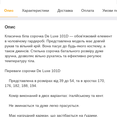
Опис
Характеристики
Доставка
Оплата
Умови п
Опис
Класична біла сорочка De Luxe 101D — обов'язковий елемент
в чоловічому гардеробі. Представлена модель має довгий
рукав та вільний крій. Вона пасує до будь-якого костюму, а
також джинсів. Стильна сорочка батального розміру дуже
зручна, дозволяє вільно рухатись та ефективно регулює
температуру тіла.
Переваги сорочки De Luxe 101D
Представлена в розмірах від 39 до 54, та в зростах 170,
176, 182, 188, 194.
Комір виконаний в двох варіантах: італійському та кент.
Не зминається та дуже легко прасується.
Має нагрудний карман, що застібається на ґудзики.