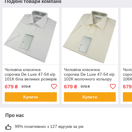
Подібні товари компанії
Чоловіча класична
Чоловіча класична
Чоло
сорочка De Luxe 47-54 к/р
сорочка De Luxe 47-54 к/р
соро
101К біла великих розмірів
102К молочного кольору
106К
679
679
679
₴
₴
970 ₴
970 ₴
Купити
Купити
Про нас
99% позитивних з 127 відгуків за рік