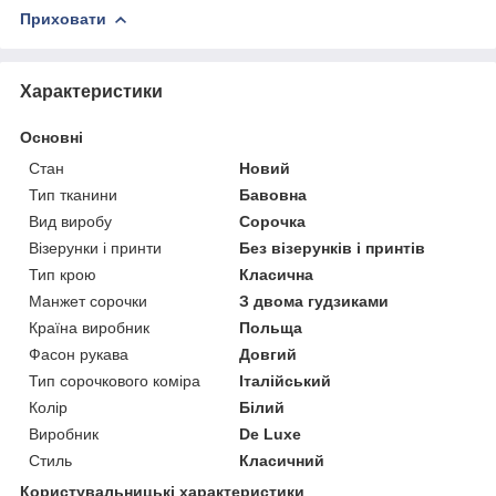
Приховати
Характеристики
Основні
Стан
Новий
Тип тканини
Бавовна
Вид виробу
Сорочка
Візерунки і принти
Без візерунків і принтів
Тип крою
Класична
Манжет сорочки
З двома гудзиками
Країна виробник
Польща
Фасон рукава
Довгий
Тип сорочкового коміра
Італійський
Колір
Білий
Виробник
De Luxe
Стиль
Класичний
Користувальницькі характеристики