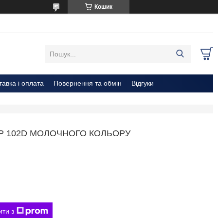
Кошик
тавка і оплата
Повернення та обмін
Відгуки
/Р 102D МОЛОЧНОГО КОЛЬОРУ
ити з