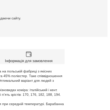
идаючи сайту.
Інформація для замовлення
 на польській фабриці з якісних
 та 45% поліестер. Таке співвідношення
 Оптимальний варіант для людей з
овидах коміра: італійський і кент.
п'ять зрістів: 170, 176, 182, 188, 194.
я при середній температурі. Барабанна