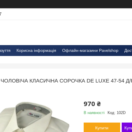
7
взуття
Корисна інформація
Офлайн-магазини Pavelshop
Дос
ЧОЛОВІЧА КЛАСИЧНА СОРОЧКА DE LUXE 47-54 Д
970 ₴
В наявності
Код:
102D
Купити
Куп