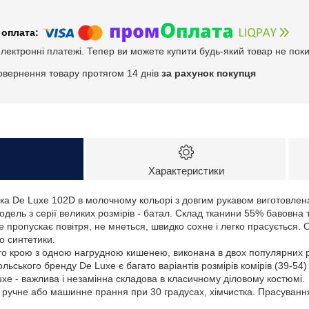
електронні платежі. Тепер ви можете купити будь-який товар не пок
овернення товару протягом 14 днів
за рахунок покупця
Характеристики
ка De Luxe 102D в молочному кольорі з довгим рукавом виготовлена
Модель з серії великих розмірів - батал. Склад тканини 55% бавовна
е пропускає повітря, не мнеться, швидко сохне і легко прасується.
о синтетики.
 крою з одною нагрудною кишенею, виконана в двох популярних різн
ьського бренду De Luxe є багато варіантів розмірів комірів (39-54) і 
xe - важлива і незамінна складова в класичному діловому костюмі.
: ручне або машинне прання при 30 градусах, хімчистка. Прасуванн