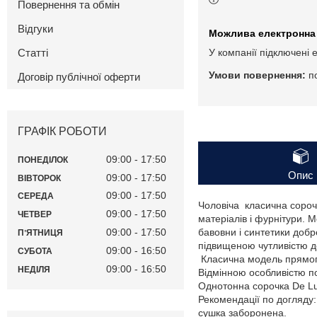
Повернення та обмін
Відгуки
Статті
У компанії підключені 
п
Договір публічної оферти
ГРАФІК РОБОТИ
09:00
17:50
ПОНЕДІЛОК
Опис
09:00
17:50
ВІВТОРОК
09:00
17:50
СЕРЕДА
Чоловіча класична сороч
09:00
17:50
ЧЕТВЕР
матеріалів і фурнітури. 
09:00
17:50
бавовни і синтетики добр
ПʼЯТНИЦЯ
підвищеною чутливістю д
09:00
16:50
СУБОТА
Класична модель прямого
09:00
16:50
НЕДІЛЯ
Відмінною особливістю пол
Однотонна сорочка De Lu
Рекомендації по догляду
сушка заборонена.