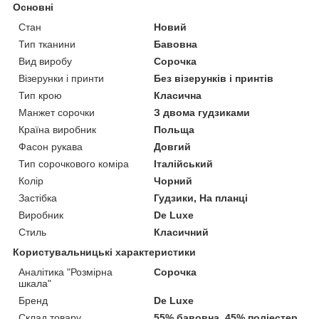
Основні
Стан
Новий
Тип тканини
Бавовна
Вид виробу
Сорочка
Візерунки і принти
Без візерунків і принтів
Тип крою
Класична
Манжет сорочки
З двома гудзиками
Країна виробник
Польща
Фасон рукава
Довгий
Тип сорочкового коміра
Італійський
Колір
Чорний
Застібка
Гудзики, На планці
Виробник
De Luxe
Стиль
Класичний
Користувальницькі характеристики
Аналітика "Розмірна
Сорочка
шкала"
Бренд
De Luxe
Склад товару
55% бавовна, 45% поліестер