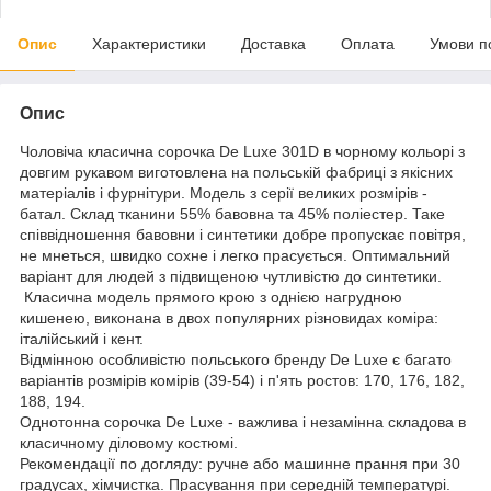
Опис
Характеристики
Доставка
Оплата
Умови п
Опис
Чоловіча класична сорочка De Luxe 301D в чорному кольорі з
довгим рукавом виготовлена на польській фабриці з якісних
матеріалів і фурнітури. Модель з серії великих розмірів -
батал. Склад тканини 55% бавовна та 45% поліестер. Таке
співвідношення бавовни і синтетики добре пропускає повітря,
не мнеться, швидко сохне і легко прасується. Оптимальний
варіант для людей з підвищеною чутливістю до синтетики.
Класична модель прямого крою з однією нагрудною
кишенею, виконана в двох популярних різновидах коміра:
італійський і кент.
Відмінною особливістю польського бренду De Luxe є багато
варіантів розмірів комірів (39-54) і п'ять ростов: 170, 176, 182,
188, 194.
Однотонна сорочка De Luxe - важлива і незамінна складова в
класичному діловому костюмі.
Рекомендації по догляду: ручне або машинне прання при 30
градусах, хімчистка. Прасування при середній температурі.