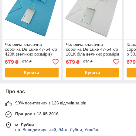
Чоловіча класична
Чоловіча класична
Клас
сорочка De Luxe 47-54 к/р
сорочка De Luxe 47-54 к/р
соро
420К (великих розмірів)
101К біла великих розмірів
р 30
(вел
679
679
679
₴
₴
970 ₴
970 ₴
Купити
Купити
Про нас
99% позитивних з 126 відгуків за рік
Працює з 13.05.2016
м. Лубни
пр. Володимирський, 94-а, Лубни, Україна