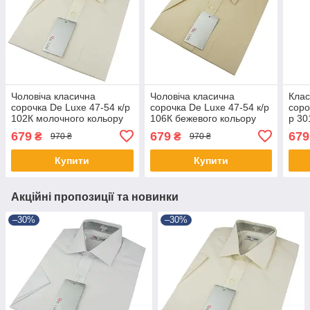
Чоловіча класична
Чоловіча класична
Клас
сорочка De Luxe 47-54 к/р
сорочка De Luxe 47-54 к/р
соро
102К молочного кольору
106К бежевого кольору
р 30
(вел
679
679
679
₴
₴
970 ₴
970 ₴
Купити
Купити
Акційні пропозиції та новинки
–30%
–30%