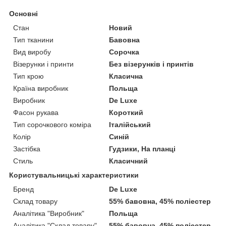
Основні
Стан
Новий
Тип тканини
Бавовна
Вид виробу
Сорочка
Візерунки і принти
Без візерунків і принтів
Тип крою
Класична
Країна виробник
Польща
Виробник
De Luxe
Фасон рукава
Короткий
Тип сорочкового коміра
Італійський
Колір
Синій
Застібка
Гудзики, На планці
Стиль
Класичний
Користувальницькі характеристики
Бренд
De Luxe
Склад товару
55% бавовна, 45% поліестер
Аналітика "Виробник"
Польща
Аналітика "Склад товару"
55% бавовна, 45% поліестер