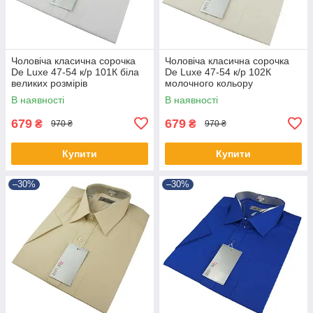
Чоловіча класична сорочка
Чоловіча класична сорочка
De Luxe 47-54 к/р 101К біла
De Luxe 47-54 к/р 102К
великих розмірів
молочного кольору
В наявності
В наявності
679
679
₴
₴
970 ₴
970 ₴
Купити
Купити
–30%
–30%