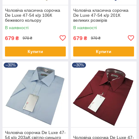
Чоловіча класична сорочка
Чоловіча класична сорочка
De Luxe 47-54 к/р 106К
De Luxe 47-54 к/р 201К
бежевого кольору
великих розмірів
В наявності
В наявності
679
679
₴
₴
970 ₴
970 ₴
Купити
Купити
–30%
–30%
Чоловіча сорочка De Luxe 47-
54 к/р 203аК світло-синього
Чоловіча сорочка De Luxe 47-