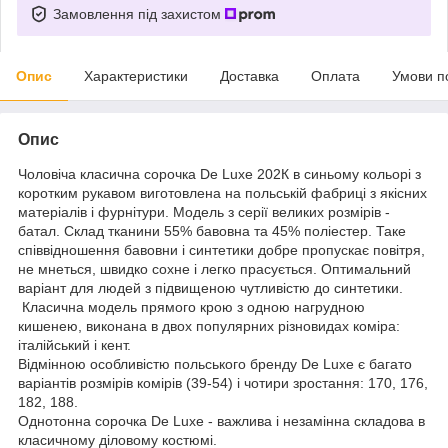
Замовлення під захистом
Опис
Характеристики
Доставка
Оплата
Умови п
Опис
Чоловіча класична сорочка De Luxe 202К в синьому кольорі з
коротким рукавом виготовлена на польській фабриці з якісних
матеріалів і фурнітури. Модель з серії великих розмірів -
батал. Склад тканини 55% бавовна та 45% поліестер. Таке
співвідношення бавовни і синтетики добре пропускає повітря,
не мнеться, швидко сохне і легко прасується. Оптимальний
варіант для людей з підвищеною чутливістю до синтетики.
Класична модель прямого крою з одною нагрудною
кишенею, виконана в двох популярних різновидах коміра:
італійський і кент.
Відмінною особливістю польського бренду De Luxe є багато
варіантів розмірів комірів (39-54) і чотири зростання: 170, 176,
182, 188.
Однотонна сорочка De Luxe - важлива і незамінна складова в
класичному діловому костюмі.