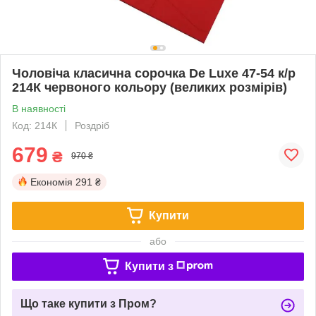
Чоловіча класична сорочка De Luxe 47-54 к/р
214К червоного кольору (великих розмірів)
В наявності
Код: 214К
Роздріб
679
₴
970 ₴
Економія
291 ₴
Купити
або
Купити з
Що таке купити з Пром?