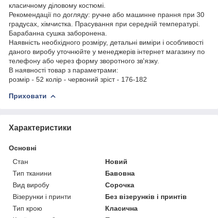
класичному діловому костюмі.
Рекомендації по догляду: ручне або машинне прання при 30
градусах, хімчистка. Прасування при середній температурі.
Барабанна сушка заборонена.
Наявність необхідного розміру, детальні виміри і особливості
даного виробу уточнюйте у менеджерів інтернет магазину по
телефону або через форму зворотного зв'язку.
В наявності товар з параметрами:
розмір - 52 колір - червоний зріст - 176-182
Приховати
Характеристики
Основні
Стан
Новий
Тип тканини
Бавовна
Вид виробу
Сорочка
Візерунки і принти
Без візерунків і принтів
Тип крою
Класична