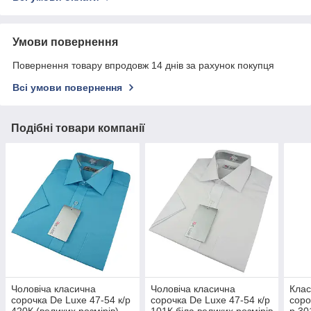
Умови повернення
Повернення товару впродовж 14 днів за рахунок покупця
Всі умови повернення
Подібні товари компанії
Чоловіча класична
Чоловіча класична
Клас
сорочка De Luxe 47-54 к/р
сорочка De Luxe 47-54 к/р
соро
420К (великих розмірів)
101К біла великих розмірів
р 30