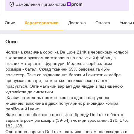
Замовлення під захистом
Опис
Характеристики
Доставка
Оплата
Умови 
Опис
Чоловіча класична сорочка De Luxe 214К в червоному кольорі
з коротким рукавом виготовлена на польській фабриці з
якісних матеріалів і фурнітури. Модель з серії великих
розмірів - батал. Склад тканини 55% бавовна та 45%
поліестер. Таке співвідношення бавовни і синтетики добре
пропускає повітря, не мнеться, швидко сохне і легко
прасується. Оптимальний варіант для людей з підвищеною
чутливістю до синтетики.
Класична модель прямого крою з одною нагрудною
кишенею, виконана в двох популярних різновидах коміра:
італійський і кент.
Відмінною особливістю польського бренду De Luxe є багато
варіантів розмірів комірів (39-54) і чотири зростання: 170, 176,
182, 188.
Однотонна сорочка De Luxe - важлива і незамінна складова в