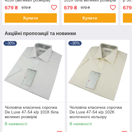
(вел
679
679
679
₴
₴
970 ₴
970 ₴
Купити
Купити
Акційні пропозиції та новинки
–30%
–30%
Чоловіча класична сорочка
Чоловіча класична сорочка
De Luxe 47-54 к/р 101К біла
De Luxe 47-54 к/р 102К
великих розмірів
молочного кольору
В наявності
В наявності