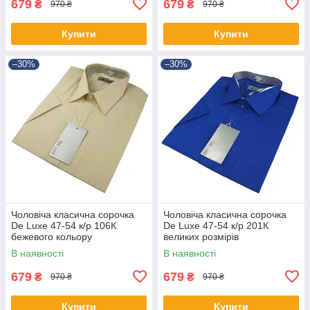
679
679
₴
₴
970 ₴
970 ₴
Купити
Купити
–30%
–30%
Чоловіча класична сорочка
Чоловіча класична сорочка
De Luxe 47-54 к/р 106К
De Luxe 47-54 к/р 201К
бежевого кольору
великих розмірів
В наявності
В наявності
679
679
₴
₴
970 ₴
970 ₴
Купити
Купити