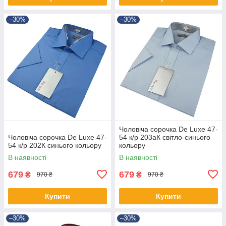
–30%
–30%
Чоловіча сорочка De Luxe 47-
Чоловіча сорочка De Luxe 47-
54 к/р 203аК світло-синього
54 к/р 202К синього кольору
кольору
В наявності
В наявності
679
679
₴
₴
970 ₴
970 ₴
Купити
Купити
–30%
–30%