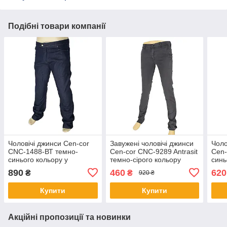
Подібні товари компанії
Чоловічі джинси Cen-cor
Завужені чоловічі джинси
Чоло
CNC-1488-ВТ темно-
Cen-cor CNC-9289 Antrasit
Cen-
синього кольору у
темно-сірого кольору
синь
великому розмірі
890
460
620
₴
₴
920 ₴
Купити
Купити
Акційні пропозиції та новинки