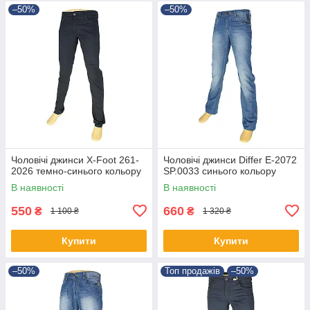
–50%
–50%
Чоловічі джинси X-Foot 261-
Чоловічі джинси Differ E-2072
2026 темно-синього кольору
SP.0033 синього кольору
В наявності
В наявності
550
660
₴
₴
1 100 ₴
1 320 ₴
Купити
Купити
–50%
Топ продажів
–50%