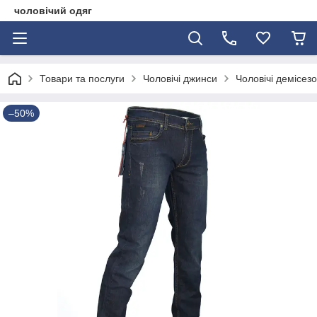
чоловічий одяг
Товари та послуги
Чоловічі джинси
Чоловічі демісез
–50%