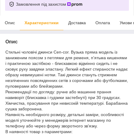
Замовлення під захистом
Опис
Характеристики
Доставка
Оплата
Умови 
Опис
Стильні чоловічі джинси Cen-cor. Вузька пряма модель із
заниженим поясом з петлями для ременя, п'ятьма кишенями
і практичною застібкою - блискавкою відмінно сидить і не
сковує руху завдяки эластану. Легкий ефект стираности надає
образу невимушені нотки. Такі джинси стануть стрижнем
незліченних повсякденних сетів з сорочками або футболками,
пуловерами або блейзерами.
Рекомендації по догляду: ручне або машинне прання
навиворіт (блискавка і гудзики застебнуті) при 30 градусах.
Хімчистка, прасування при невисокій температурі. Барабанна
сушка заборонена.
Наявність необхідного розміру, детальні заміри, особливості
моделі уточнюйте у менеджерів інтернет магазину по
телефону або через форму зворотного зв'язку.
В наявності товар з параметрами: