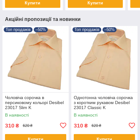
Купити
Купити
Акційні пропозиції та новинки
Топ продажів
–50%
Топ продажів
–50%
Чоловіча сорочка в
Однотонна чоловіча сорочка
персиковому кольорі Desibel
з коротким рукавом Desibel
23017 Slim K
23017 Classic K
В наявності
В наявності
310
310
₴
₴
620 ₴
620 ₴
Купити
Купити