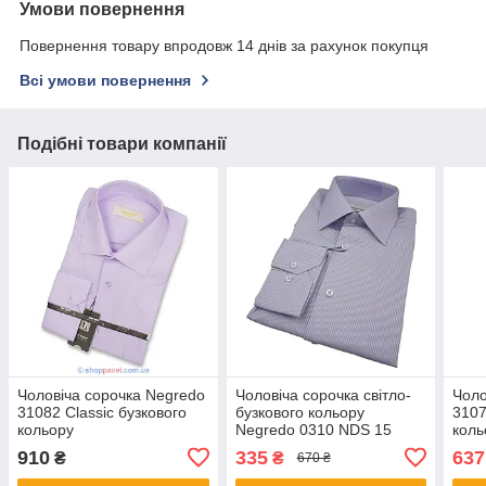
Умови повернення
Повернення товару впродовж 14 днів за рахунок покупця
Всі умови повернення
Подібні товари компанії
Чоловіча сорочка Negredo
Чоловіча сорочка світло-
Чоло
31082 Сlassic бузкового
бузкового кольору
3107
кольору
Negredo 0310 NDS 15
коль
910
335
637
₴
₴
670 ₴