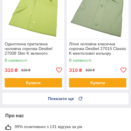
Однотонна приталена
Літня чоловіча класична
чоловіча сорочка Desibel
сорочка Desibel 27015 Classic
27008 Slim K зеленого
K ментолової кольору
кольору короткий рукав
В наявності
В наявності
310
310
₴
₴
620 ₴
620 ₴
Купити
Купити
Показати ще
Про нас
99% позитивних з 131 відгука за рік