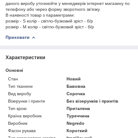
даного виробу уточнюйте у менеджерів інтернет магазину по
телефону або через форму зворотного зв'язку.
В наявності товар з параметрами:
розмір - S колір - світло-бузковий зріст - б/р
розмір - M колір - світло-бузковий зріст - б/р
Приховати
Характеристики
Основні
Стан
Новий
Тип тканини
Бавовна
Вид виробу
Сорочка
Візерунки і принти
Без візерунків і принтів
Тип крою
Приталена
Країна виробник
Туреччина
Виробник
Negredo
Фасон рукава
Короткий
Тип сорочкового коміра
Італійський