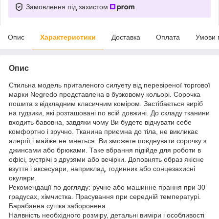
Замовлення під захистом
Опис
Характеристики
Доставка
Оплата
Умови 
Опис
Стильна модель приталеного силуету від перевіреної торгової
марки Negredo представлена в бузковому кольорі. Сорочка
пошита з відкладним класичним коміром. Застібається виріб
на гудзики, які розташовані по всій довжині. До складу тканини
входить бавовна, завдяки чому Ви будете відчувати себе
комфортно і зручно. Тканина приємна до тіла, не викликає
алергії і майже не мнеться. Ви зможете поєднувати сорочку з
джинсами або брюками. Таке вбрання підійде для роботи в
офісі, зустрічі з друзями або вечірки. Доповнять образ якісне
взуття і аксесуари, наприклад, годинник або сонцезахисні
окуляри.
Рекомендації по догляду: ручне або машинне прання при 30
градусах, хімчистка. Прасування при середній температурі.
Барабанна сушка заборонена.
Наявність необхідного розміру, детальні виміри і особливості