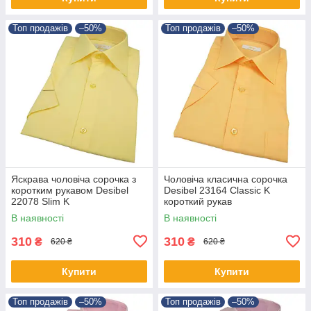
Топ продажів
–50%
Топ продажів
–50%
Яскрава чоловіча сорочка з
Чоловіча класична сорочка
коротким рукавом Desibel
Desibel 23164 Classic K
22078 Slim K
короткий рукав
В наявності
В наявності
310
310
₴
₴
620 ₴
620 ₴
Купити
Купити
Топ продажів
–50%
Топ продажів
–50%