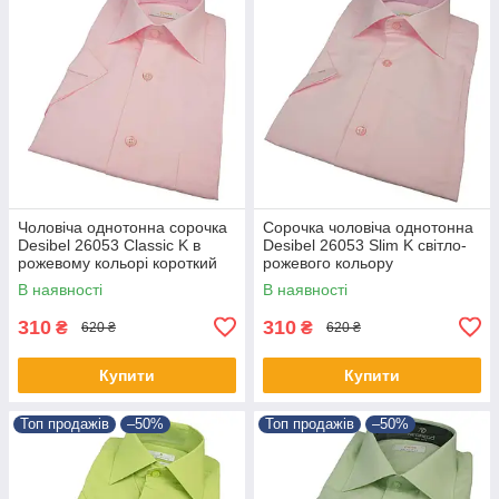
Чоловіча однотонна сорочка
Сорочка чоловіча однотонна
Desibel 26053 Classic K в
Desibel 26053 Slim K світло-
рожевому кольорі короткий
рожевого кольору
рукав
В наявності
В наявності
310
310
₴
₴
620 ₴
620 ₴
Купити
Купити
Топ продажів
–50%
Топ продажів
–50%