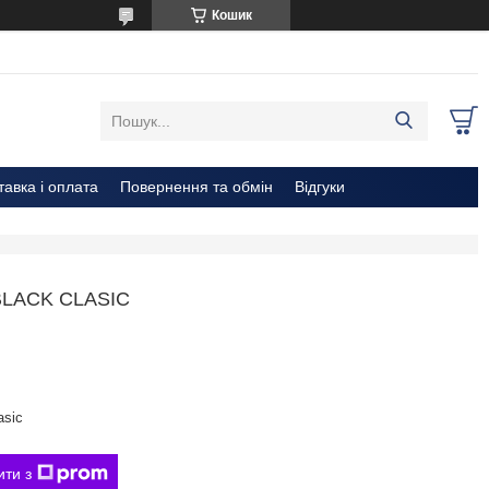
Кошик
тавка і оплата
Повернення та обмін
Відгуки
LACK CLASIC
asic
ити з