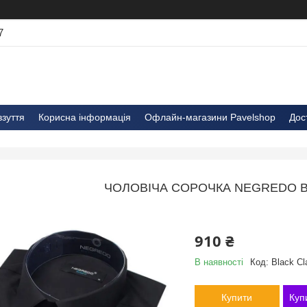
7
взуття
Корисна інформація
Офлайн-магазини Pavelshop
Дос
ЧОЛОВІЧА СОРОЧКА NEGREDO B
910 ₴
В наявності
Код:
Black Cl
Купити
Куп