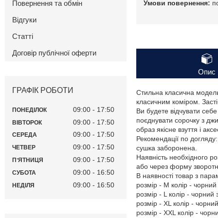
Повернення та обмін
п
Відгуки
Статті
Договір публічної оферти
Опис
ГРАФІК РОБОТИ
Стильна класична модель
класичним коміром. Засті
09:00
17:50
ПОНЕДІЛОК
Ви будете відчувати себе
поєднувати сорочку з джи
09:00
17:50
ВІВТОРОК
образ якісне взуття і ак
09:00
17:50
СЕРЕДА
Рекомендації по догляду
09:00
17:50
сушка заборонена.
ЧЕТВЕР
Наявність необхідного ро
09:00
17:50
ПʼЯТНИЦЯ
або через форму зворотно
09:00
16:50
СУБОТА
В наявності товар з пар
09:00
16:50
розмір - M колір - чорний 
НЕДІЛЯ
розмір - L колір - чорний з
розмір - XL колір - чорний 
розмір - XXL колір - чорни