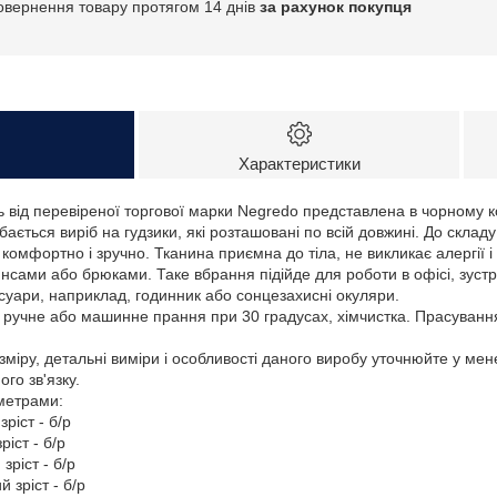
овернення товару протягом 14 днів
за рахунок покупця
Характеристики
 від перевіреної торгової марки Negredo представлена в чорному к
бається виріб на гудзики, які розташовані по всій довжині. До склад
 комфортно і зручно. Тканина приємна до тіла, не викликає алергії 
нсами або брюками. Таке вбрання підійде для роботи в офісі, зустрі
сесуари, наприклад, годинник або сонцезахисні окуляри.
: ручне або машинне прання при 30 градусах, хімчистка. Прасуванн
зміру, детальні виміри і особливості даного виробу уточнюйте у ме
го зв'язку.
аметрами:
зріст - б/р
ріст - б/р
зріст - б/р
й зріст - б/р