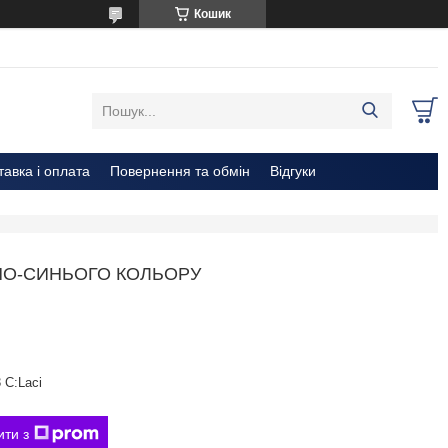
Кошик
тавка і оплата
Повернення та обмін
Відгуки
МНО-СИНЬОГО КОЛЬОРУ
 C:Laci
ити з