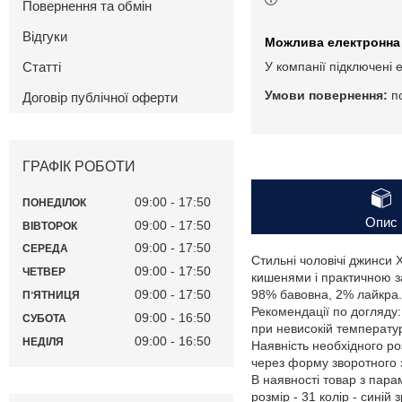
Повернення та обмін
Відгуки
Статті
У компанії підключені 
п
Договір публічної оферти
ГРАФІК РОБОТИ
09:00
17:50
ПОНЕДІЛОК
Опис
09:00
17:50
ВІВТОРОК
09:00
17:50
СЕРЕДА
Стильні чоловічі джинси
09:00
17:50
ЧЕТВЕР
кишенями і практичною за
09:00
17:50
98% бавовна, 2% лайкра.
ПʼЯТНИЦЯ
Рекомендації по догляду:
09:00
16:50
СУБОТА
при невисокій температу
09:00
16:50
НЕДІЛЯ
Наявність необхідного ро
через форму зворотного з
В наявності товар з пар
розмір - 31 колір - синій з