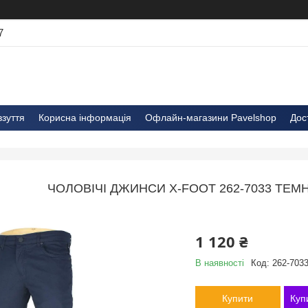
7
взуття
Корисна інформація
Офлайн-магазини Pavelshop
Дос
ЧОЛОВІЧІ ДЖИНСИ X-FOOT 262-7033 ТЕ
1 120 ₴
В наявності
Код:
262-7033
Купити
Куп