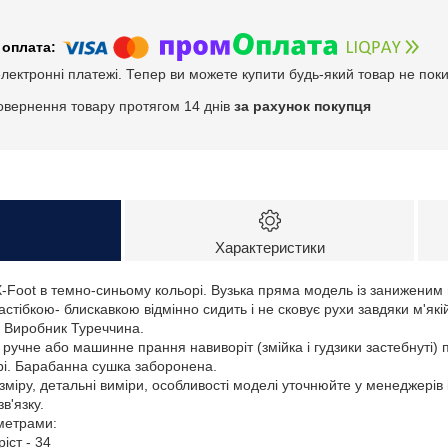
електронні платежі. Тепер ви можете купити будь-який товар не пок
овернення товару протягом 14 днів
за рахунок покупця
Характеристики
 X-Foot в темно-синьому кольорі. Вузька пряма модель із занижени
стібкою- блискавкою відмінно сидить і не сковує рухи завдяки м'які
 Виробник Туреччина.
 ручне або машинне прання навиворіт (змійка і гудзики застебнуті) 
рі. Барабанна сушка заборонена.
зміру, детальні виміри, особливості моделі уточнюйте у менеджерів
в'язку.
аметрами:
ріст - 34