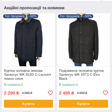
Акційні пропозиції та новинки
Топ продажів
–50%
Топ продажів
–50%
Куртка чоловіча зимова
Подовжена чоловіча куртка
Santoryo WK 8183 С-Lacivert
Santoryo WK 5973 C-Etro
темно-синя
Black
В наявності
В наявності
2 290
2 495
₴
₴
4 580 ₴
4 990 ₴
Купити
Купити