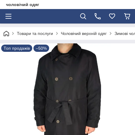
чоловічий одяг
Товари та послуги
Чоловічий верхній одяг
Зимові чол
Топ продажів
–50%