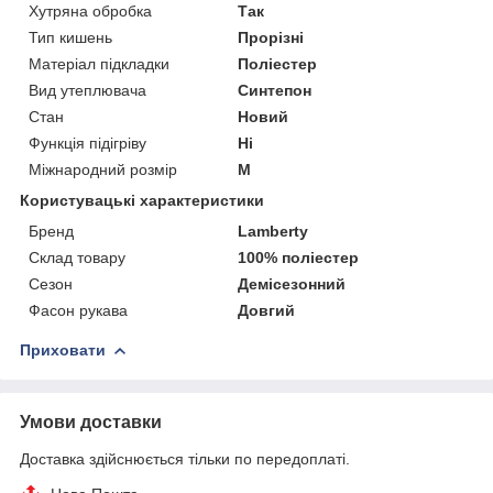
Хутряна обробка
Так
Тип кишень
Прорізні
Матеріал підкладки
Поліестер
Вид утеплювача
Синтепон
Стан
Новий
Функція підігріву
Ні
Міжнародний розмір
M
Користувацькi характеристики
Бренд
Lamberty
Склад товару
100% поліестер
Сезон
Демісезонний
Фасон рукава
Довгий
Приховати
Умови доставки
Доставка здійснюється тільки по передоплаті.