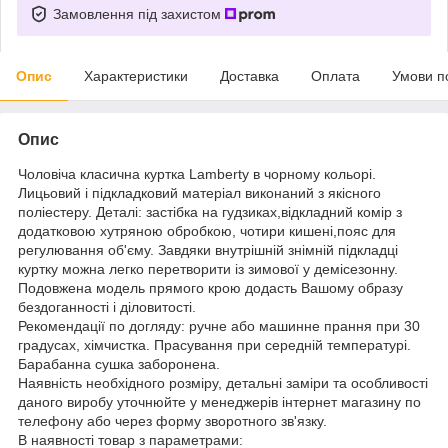
Замовлення під захистом
Опис
Характеристики
Доставка
Оплата
Умови п
Опис
Чоловіча класична куртка Lamberty в чорному кольорі.
Лицьовий і підкладковий матеріал виконаний з якісного
поліестеру. Деталі: застібка на гудзиках,відкладний комір з
додатковою хутряною обробкою, чотири кишені,пояс для
регулювання об'єму. Завдяки внутрішній знімній підкладці
куртку можна легко перетворити із зимової у демісезонну.
Подовжена модель прямого крою додасть Вашому образу
бездоганності і діловитості.
Рекомендації по догляду: ручне або машинне прання при 30
градусах, хімчистка. Прасування при середній температурі.
Барабанна сушка заборонена.
Наявність необхідного розміру, детальні заміри та особливості
даного виробу уточнюйте у менеджерів інтернет магазину по
телефону або через форму зворотного зв'язку.
В наявності товар з параметрами: