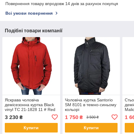
Повернення товару впродовж 14 днів за рахунок покупця
Всі умови повернення
Подібні товари компанії
Яскрава чоловіча
Чоловіча куртка Santorio
Стьо
демісезонна куртка Black
SM 8101 в темно-синьому
демі
vinyl TC 21-1828 11 # Red
кольорі
Mali
в червоному кольорі
синь
3 230
1 750
1 6
₴
₴
3 500 ₴
Купити
Купити