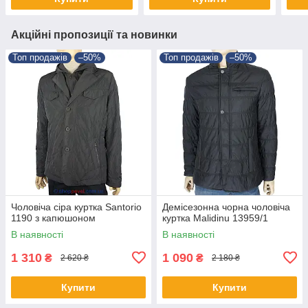
Акційні пропозиції та новинки
Топ продажів
–50%
Топ продажів
–50%
Чоловіча сіра куртка Santorio
Демісезонна чорна чоловіча
1190 з капюшоном
куртка Malidinu 13959/1
В наявності
В наявності
1 310
1 090
₴
₴
2 620 ₴
2 180 ₴
Купити
Купити