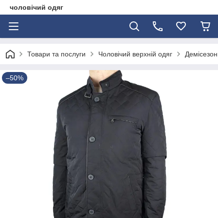
чоловічий одяг
Товари та послуги
Чоловічий верхній одяг
Демісезонн
–50%