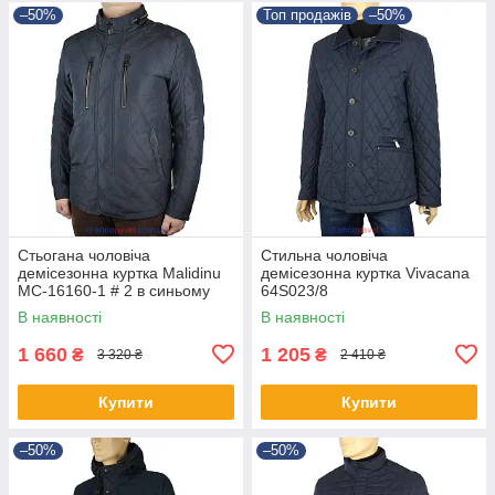
–50%
Топ продажів
–50%
Стьогана чоловіча
Стильна чоловіча
демісезонна куртка Malidinu
демісезонна куртка Vivacana
MC-16160-1 # 2 в синьому
64S023/8
кольорі
В наявності
В наявності
1 660
1 205
₴
₴
3 320 ₴
2 410 ₴
Купити
Купити
–50%
–50%