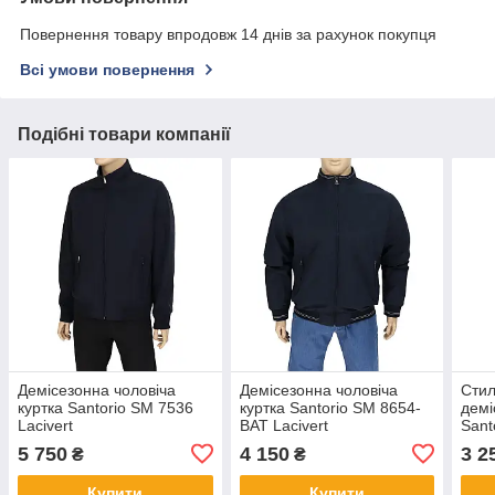
Повернення товару впродовж 14 днів за рахунок покупця
Всі умови повернення
Подібні товари компанії
Демісезонна чоловіча
Демісезонна чоловіча
Стил
куртка Santorio SM 7536
куртка Santorio SM 8654-
демі
Lacivert
BAT Lacivert
Sant
синь
5 750
4 150
3 2
₴
₴
Купити
Купити