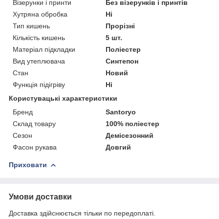
Візерунки і принти
Без візерунків і принтів
Хутряна обробка
Ні
Тип кишень
Прорізні
Кількість кишень
5 шт.
Матеріал підкладки
Поліестер
Вид утеплювача
Синтепон
Стан
Новий
Функція підігріву
Ні
Користувацькi характеристики
Бренд
Santoryo
Склад товару
100% поліестер
Сезон
Демісезонний
Фасон рукава
Довгий
Приховати
Умови доставки
Доставка здійснюється тільки по передоплаті.