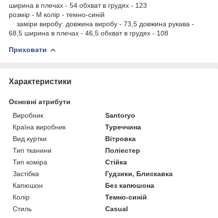
ширина в плечах - 54 обхват в грудях - 123
розмір - M колір - темно-синій
заміри виробу: довжина виробу - 73,5 довжина рукава -
68,5 ширина в плечах - 46,5 обхват в грудях - 108
Приховати
Характеристики
Основні атрибути
Виробник
Santoryo
Країна виробник
Туреччина
Вид куртки
Вітровка
Тип тканини
Поліестер
Тип коміра
Стійка
Застібка
Гудзики, Блискавка
Капюшон
Без капюшона
Колір
Темно-синій
Стиль
Casual