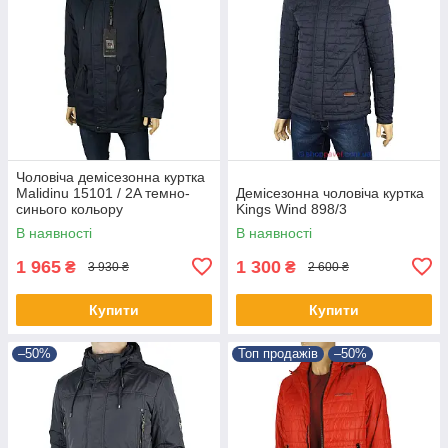
Чоловіча демісезонна куртка
Malidinu 15101 / 2A темно-
Демісезонна чоловіча куртка
синього кольору
Kings Wind 898/3
В наявності
В наявності
1 965
1 300
₴
₴
3 930 ₴
2 600 ₴
Купити
Купити
–50%
Топ продажів
–50%