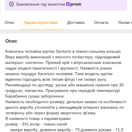
Замовлення під захистом
Опис
Характеристики
Доставка
Оплата
Умови 
Опис
Класична чоловіча куртка Santorio в темно-синьому кольорі.
Верх виробу виконаний з якісного поліестеру, підкладковий
матеріал- синтепон. Прямий крій з вітрозахисним клапаном
надає моделі практичності і зручності. Наявність різних
кишень порадує багатьох чоловіків. Така модель куртки
відмінно підходить всім типам фігур і не сковує руху.
Рекомендації по догляду: ручне або машинне прання при 30
градусах, хімчистка. Прасування при середній температурі.
Барабанна сушка заборонена.
Наявність необхідного розміру, детальні заміри та особливості
даного виробу уточнюйте у менеджерів інтернет магазину по
телефону або через форму зворотного зв'язку.
В наявності товар з параметрами:
розмір - 3XL колір - темно-синій
заміри виробу: довжина виробу - 79 довжина рукава - 71,5