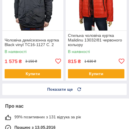
Стильна чоловіча куртка
Чоловіча демісезонна куртка
Malidinu 13032/81 червоного
Black vinyl TC16-1127 C. 2
кольору
В наявності
В наявності
1 575
815
₴
₴
3 150 ₴
1 630 ₴
Купити
Купити
Показати ще
Про нас
99% позитивних з 131 відгука за рік
Працює з 13.05.2016