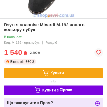
Взуття чоловіче Minardi М-192 чоного
кольору нубук
В наявності
Код: М-192 чорн.нубук
Роздріб
1 540
₴
2 200 ₴
Економія
660 ₴
Купити
або
Купити з
Що таке купити з Пром?