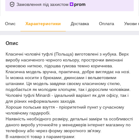
Замовлення під захистом
Опис
Характеристики
Доставка
Оплата
Умови 
Опис
Класичні чоловічі туфлі (Польща) виготовлені з нубука. Верх
виробу насиченого чорного кольору, прострочки виконані
кремовою ниткою, підошва гумова темно коричнева.
Класична модель зручна, практична, добре виглядає на нозі.
Їх можна носити з брюками, джинсами і вельветовими
штанами. Ця модель завдяки своєму класичному стилю,
подобається як молодим хлопцям, так і дорослим чоловікам.
Чоловічі туфлі Minardi - ідеальний варіант як для офісу, так і
для різних неформальних заходів.
Хороше польське взуття - пріоритетний пункт у сучасному
чоловічому гардеробі.
Наявність необхідного розміру, детальні заміри та особливості
даного виробу уточнюйте у менеджерів інтернет магазину по
телефону або через форму зворотного зв'язку.
В наявності товар з параметрами: