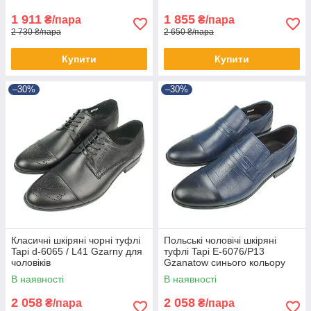
1 911
1 855
₴/пара
₴/пара
2 730 ₴/пара
2 650 ₴/пара
Купити
Купити
–30%
–30%
Класичні шкіряні чорні туфлі
Польські чоловічі шкіряні
Tapi d-6065 / L41 Gzarny для
туфлі Tapi E-6076/P13
чоловіків
Gzanatow синього кольору
В наявності
В наявності
2 058
2 058
₴/пара
₴/пара