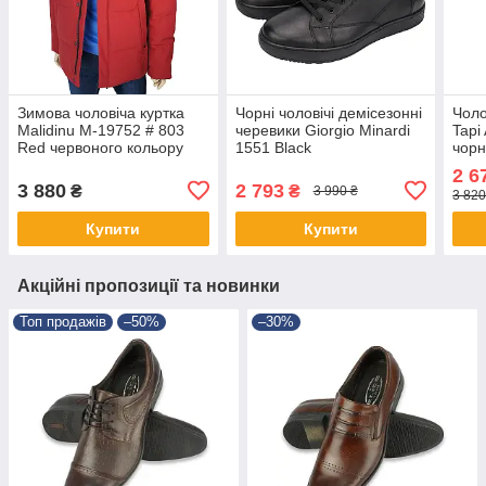
Зимова чоловіча куртка
Чорні чоловічі демісезонні
Чоло
Malidinu М-19752 # 803
черевики Giorgio Minardi
Tapi
Red червоного кольору
1551 Black
чорн
2 6
3 880
2 793
₴
₴
3 990 ₴
3 820
Купити
Купити
Акційні пропозиції та новинки
Топ продажів
–50%
–30%