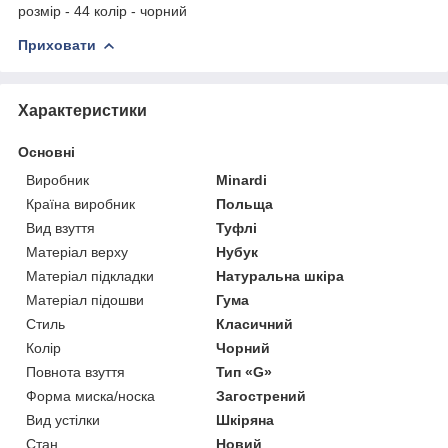
розмір - 44 колір - чорний
Приховати
Характеристики
Основні
Виробник
Minardi
Країна виробник
Польща
Вид взуття
Туфлі
Матеріал верху
Нубук
Матеріал підкладки
Натуральна шкіра
Матеріал підошви
Гума
Стиль
Класичний
Колір
Чорний
Повнота взуття
Тип «G»
Форма миска/носка
Загострений
Вид устілки
Шкіряна
Стан
Новий