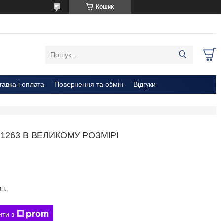
Кошик
тавка і оплата
Повернення та обмін
Відгуки
263 В ВЕЛИКОМУ РОЗМІРІ
ин.
ити з