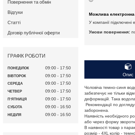
Повернення та обмін
Відгуки
Статті
У компанії підключені 
п
Договір публічної оферти
ГРАФІК РОБОТИ
09:00
17:50
ПОНЕДІЛОК
Опис
09:00
17:50
ВІВТОРОК
09:00
17:50
СЕРЕДА
Чоловіча темно-синя вод
09:00
17:50
ЧЕТВЕР
забезпечує не тільки відм
09:00
17:50
деформацій. Така водола
ПʼЯТНИЦЯ
Рекомендації по догляду:
09:00
16:50
СУБОТА
заборонена.
09:00
16:50
НЕДІЛЯ
Наявність необхідного ро
або через форму зворотно
В наявності товар з пар
розмір - 4XL колір - темн