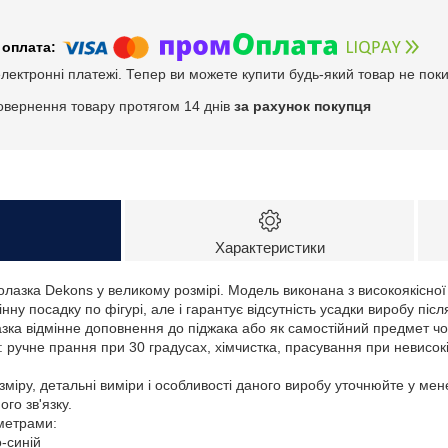
електронні платежі. Тепер ви можете купити будь-який товар не пок
овернення товару протягом 14 днів
за рахунок покупця
Характеристики
олазка Dekons у великому розмірі. Модель виконана з високоякісно
інну посадку по фігурі, але і гарантує відсутність усадки виробу післ
зка відмінне доповнення до піджака або як самостійний предмет чо
 ручне прання при 30 градусах, хімчистка, прасування при невисок
зміру, детальні виміри і особливості даного виробу уточнюйте у ме
го зв'язку.
аметрами:
о-синій