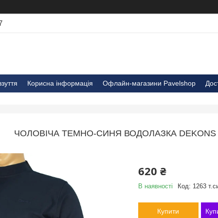
7
взуття
Корисна інформація
Офлайн-магазини Pavelshop
Дос
ЧОЛОВІЧА ТЕМНО-СИНЯ ВОДОЛАЗКА DEKONS 1
620 ₴
В наявності
Код:
1263 т.с
Купити
Куп