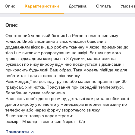
Опис
Характеристики
Доставка
Оплата
Умови 
Опис
Однотонний чоловічий батник La Peron в темно-синьому
кольорі. Виріб виконаний з високоякісної бавовни з
додаванням віскози, що робить тканину м'якою, приємною до
тіла і не викликає роздратування на шкірі. Батник прямого
крою з відкладним коміром на 3 ґудзики, манжетами на
рукавах і по низу виробу відмінно поєднується з джинсами і
прикрасить будь-який Ваш образ. Така модель підійде як для
роботи так і для активного відпочинку.
Рекомендації по догляду: ручне або машинне прання при 30
градусах, хімчистка. Прасування при середній температурі.
Барабанна сушка заборонена.
Наявність необхідного розміру, детальні заміри та особливості
даного виробу уточнюйте у менеджерів інтернет магазину по
телефону або через форму зворотнього зв'язку.
В наявності товар з параметрами:
розмір - M колір - темно-синій зріст - б/р
Приховати