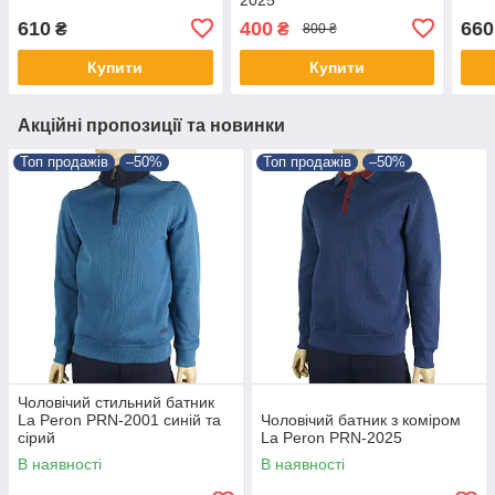
610
400
660
₴
₴
800 ₴
Купити
Купити
Акційні пропозиції та новинки
Топ продажів
–50%
Топ продажів
–50%
Чоловічий стильний батник
La Peron PRN-2001 синій та
Чоловічий батник з коміром
сірий
La Peron PRN-2025
В наявності
В наявності