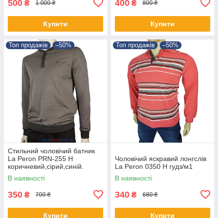
500
400
₴
₴
1 000 ₴
800 ₴
Купити
Купити
Топ продажів
–50%
Топ продажів
–50%
Стильний чоловічий батник
La Peron PRN-255 H
Чоловічий яскравий лонгслів
коричневий,сірий,синій.
La Peron 0350 H гудз/м1
В наявності
В наявності
350
340
₴
₴
700 ₴
680 ₴
Купити
Купити