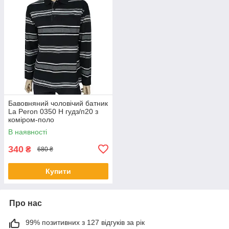
Бавовняний чоловічий батник
La Peron 0350 H гудз/п20 з
коміром-поло
В наявності
340
₴
680 ₴
Купити
Про нас
99% позитивних з 127 відгуків за рік