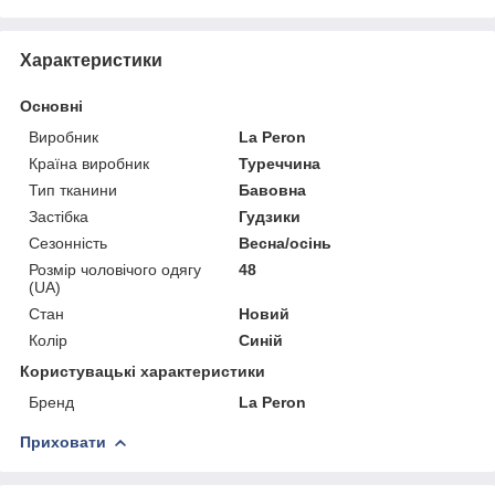
Характеристики
Основні
Виробник
La Peron
Країна виробник
Туреччина
Тип тканини
Бавовна
Застібка
Гудзики
Сезонність
Весна/осінь
Розмір чоловічого одягу
48
(UA)
Стан
Новий
Колір
Синій
Користувацькi характеристики
Бренд
La Peron
Приховати