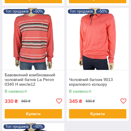
Топ продажів
–50%
Топ продажів
–50%
Бавовняний комбінований
чоловічий батнік La Peron
Чоловічий батник 9013
0340 H мис/м12
коралового кольору
В наявності
В наявності
330
345
₴
₴
660 ₴
690 ₴
Купити
Купити
Топ продажів
–50%