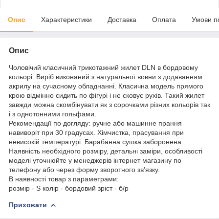
Опис
Характеристики
Доставка
Оплата
Умови п
Опис
Чоловічий класичний трикотажний жилет DLN в бордовому
кольорі. Виріб виконаний з натуральної вовни з додаванням
акрилу на сучасному обладнанні. Класична модель прямого
крою відмінно сидить по фігурі і не сковує рухів. Такий жилет
завжди можна скомбінувати як з сорочками різних кольорів так
і з однотонними гольфами.
Рекомендації по догляду: ручне або машинне прання
навиворіт при 30 градусах. Хімчистка, прасування при
невисокій температурі. Барабанна сушка заборонена.
Наявність необхідного розміру, детальні заміри, особливості
моделі уточнюйте у менеджерів інтернет магазину по
телефону або через форму зворотного зв'язку.
В наявності товар з параметрами:
розмір - S колір - бордовий зріст - б/р
Приховати