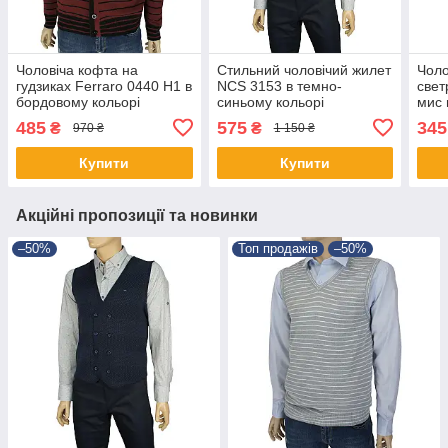
Чоловіча кофта на
Стильний чоловічий жилет
Чоло
гудзиках Ferraro 0440 Н1 в
NCS 3153 в темно-
свет
бордовому кольорі
синьому кольорі
мис 
485
575
345
₴
₴
970 ₴
1 150 ₴
Купити
Купити
Акційні пропозиції та новинки
–50%
Топ продажів
–50%