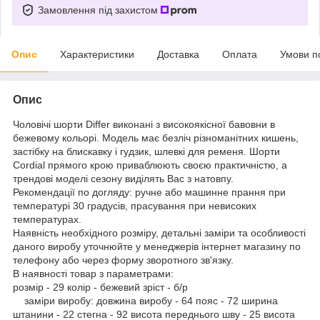
Замовлення під захистом
Опис
Характеристики
Доставка
Оплата
Умови п
Опис
Чоловічі шорти Differ виконані з високоякісної бавовни в
бежевому кольорі. Модель має безліч різноманітних кишень,
застібку на блискавку і гудзик, шлевкі для ременя. Шорти
Cordial прямого крою приваблюють своєю практичністю, а
трендові моделі сезону виділять Вас з натовпу.
Рекомендації по догляду: ручне або машинне прання при
температурі 30 градусів, прасування при невисоких
температурах.
Наявність необхідного розміру, детальні заміри та особливості
даного виробу уточнюйте у менеджерів інтернет магазину по
телефону або через форму зворотного зв'язку.
В наявності товар з параметрами:
розмір - 29 колір - бежевий зріст - б/р
заміри виробу: довжина виробу - 64 пояс - 72 ширина
штанини - 22 стегна - 92 висота переднього шву - 25 висота