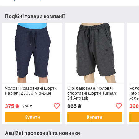
Подібні товари компанії
Чоловічі бавовняні шорти
Сірі бавовняні чоловічі
Чоло
Fabianі 23056 N d-Blue
спортивні шорти Turhan
Into
54 Antrasit
коль
375
865
300
₴
₴
750 ₴
Купити
Купити
Акційні пропозиції та новинки