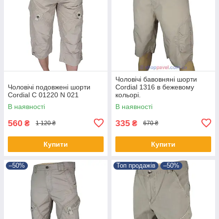
Чоловічі бавовняні шорти
Чоловічі подовжені шорти
Cordial 1316 в бежевому
Cordial C 01220 N 021
кольорі.
В наявності
В наявності
560
335
₴
₴
1 120 ₴
670 ₴
Купити
Купити
–50%
Топ продажів
–50%