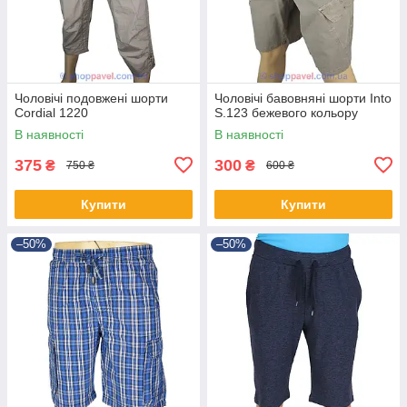
Чоловічі подовжені шорти
Чоловічі бавовняні шорти Into
Cordial 1220
S.123 бежевого кольору
В наявності
В наявності
375
300
₴
₴
750 ₴
600 ₴
Купити
Купити
–50%
–50%