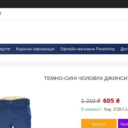
7
взуття
Корисна інформація
Офлайн-магазини Pavelshop
Дос
ТЕМНО-СИНІ ЧОЛОВІЧІ ДЖИНСИ 
605 ₴
1 210 ₴
В наявності
Код:
1728 C-L
Купити
Куп