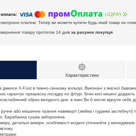
електронні платежі. Тепер ви можете купити будь-який товар не пок
овернення товару протягом 14 днів
за рахунок покупця
Характеристики
чі джинси X-Foot в темно-синьому кольорі. Виконані з якісної баво
єю гарантує прекрасну посадку по фігурі. Бічні косі кишені додают
озслаблений образ вихідного дня, в яких Ви б могли відчути себе
 ручне або машинне прання навиворіт (змійка і гудзики застебнуті) 
рі. Барабанна сушка заборонена.
зміру, детальні виміри, особливості моделі уточнюйте у менеджерів
в'язку.
аметрами: