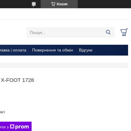
Кошик
тавка і оплата
Повернення та обмін
Відгуки
X-FOOT 1728
aci
ити з