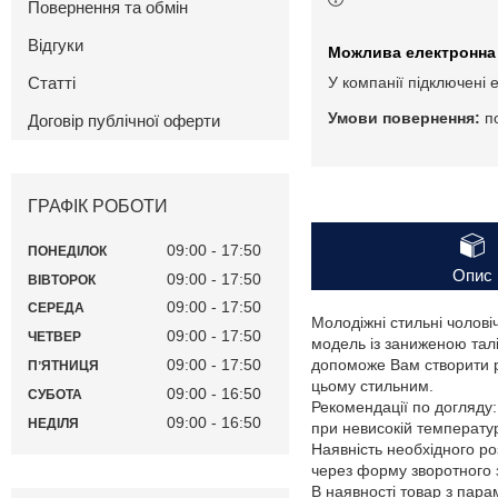
Повернення та обмін
Відгуки
Статті
У компанії підключені 
п
Договір публічної оферти
ГРАФІК РОБОТИ
09:00
17:50
ПОНЕДІЛОК
Опис
09:00
17:50
ВІВТОРОК
09:00
17:50
СЕРЕДА
Молодіжні стильні чолові
09:00
17:50
ЧЕТВЕР
модель із заниженою талі
09:00
17:50
допоможе Вам створити р
ПʼЯТНИЦЯ
цьому стильним.
09:00
16:50
СУБОТА
Рекомендації по догляду:
09:00
16:50
НЕДІЛЯ
при невисокій температу
Наявність необхідного ро
через форму зворотного з
В наявності товар з пар