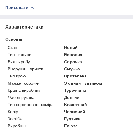
Приховати
Характеристики
Основні
Стан
Новий
Тип тканини
Бавовна
Вид виробу
Сорочка
Візерунки і принти
Смужка
Тип крою
Приталена
Манжет сорочки
З одним гудзиком
Країна виробник
Туреччина
Фасон рукава
Довгий
Тип сорочкового коміра
Класичний
Колір
Червоний
Застібка
Гудзики
Виробник
Enisse