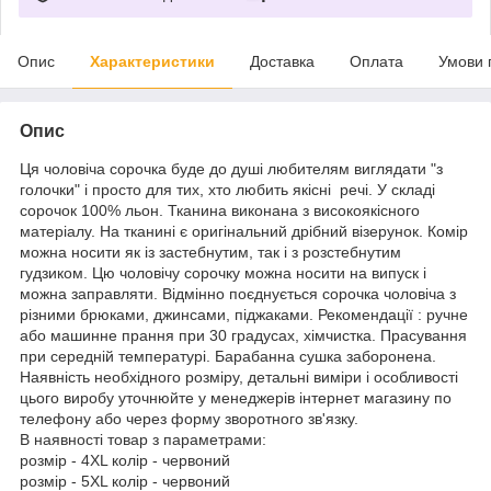
Опис
Характеристики
Доставка
Оплата
Умови 
Опис
Ця чоловіча сорочка буде до душі любителям виглядати "з
голочки" і просто для тих, хто любить якісні речі. У складі
сорочок 100% льон. Тканина виконана з високоякісного
матеріалу. На тканині є оригінальний дрібний візерунок. Комір
можна носити як із застебнутим, так і з розстебнутим
гудзиком. Цю чоловічу сорочку можна носити на випуск і
можна заправляти. Відмінно поєднується сорочка чоловіча з
різними брюками, джинсами, піджаками. Рекомендації : ручне
або машинне прання при 30 градусах, хімчистка. Прасування
при середній температурі. Барабанна сушка заборонена.
Наявність необхідного розміру, детальні виміри і особливості
цього виробу уточнюйте у менеджерів інтернет магазину по
телефону або через форму зворотного зв'язку.
В наявності товар з параметрами:
розмір - 4XL колір - червоний
розмір - 5XL колір - червоний