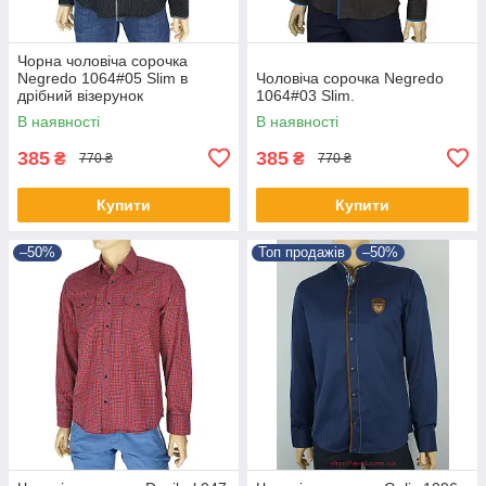
Чорна чоловіча сорочка
Negredo 1064#05 Slim в
Чоловіча сорочка Negredo
дрібний візерунок
1064#03 Slim.
В наявності
В наявності
385
385
₴
₴
770 ₴
770 ₴
Купити
Купити
–50%
Топ продажів
–50%