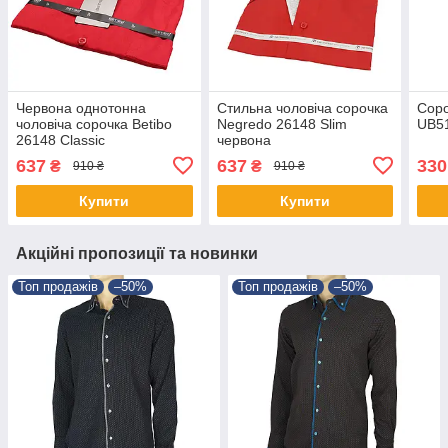
Червона однотонна
Стильна чоловіча сорочка
Соро
чоловіча сорочка Betibo
Negredo 26148 Slim
UB51
26148 Classic
червона
637
637
330
₴
₴
910 ₴
910 ₴
Купити
Купити
Акційні пропозиції та новинки
Топ продажів
–50%
Топ продажів
–50%