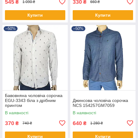
545
330
₴
₴
1 090 ₴
660 ₴
Купити
Купити
–50%
–50%
Бавовняна чоловіча сорочка
EGU-3343 біла з дрібним
Джинсова чоловіча сорочка
принтом
NCS 154257GM7059
В наявності
В наявності
370
640
₴
₴
740 ₴
1 280 ₴
Купити
Купити