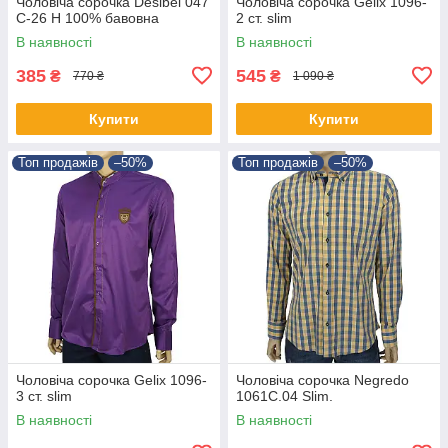
Чоловіча сорочка Desibel 047
Чоловіча сорочка Gelix 1096-
C-26 H 100% бавовна
2 ст. slim
В наявності
В наявності
385
545
₴
₴
770 ₴
1 090 ₴
Купити
Купити
Топ продажів
–50%
Топ продажів
–50%
Чоловіча сорочка Gelix 1096-
Чоловіча сорочка Negredo
3 ст. slim
1061С.04 Slim.
В наявності
В наявності