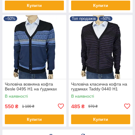
Купити
Купити
–50%
Топ продажів
–50%
Чоловіча вовняна кофта
Чоловіча класична кофта на
Besle 0495 H1 на ґудзиках
гудзиках Taddy 0440 Н1
В наявності
В наявності
550
485
₴
₴
1 100 ₴
970 ₴
Купити
Купити