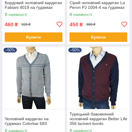
Бордовий чоловічий кардиган
Сірий чоловічий кардиган La
Fabiani 4019 на ґудзиках
Peron PJ 1004-4 на ґудзиках
В наявності
В наявності
460
450
₴
₴
920 ₴
900 ₴
Купити
Купити
–50%
–50%
Турецький бавовняний
Чоловічий кардиган на
чоловічий кардиган Better Life
ґудзиках Colorbar 683
356 lacivert-bordo
В наявності
В наявності