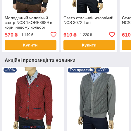
Молодіжний чоловічий
Светр стильний чоловічий
Стил
светр NCS 15ORE3889 в
NCS 3072 Laci
NCS 
коричневому кольорі
570
610
610
₴
₴
1 140 ₴
1 220 ₴
Купити
Купити
Акційні пропозиції та новинки
–50%
Топ продажів
–50%