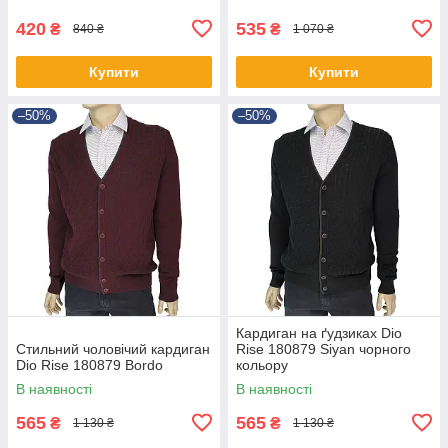
420
535
₴
₴
840 ₴
1 070 ₴
Купити
Купити
–50%
–50%
Кардиган на ґудзиках Dio
Стильний чоловічий кардиган
Rise 180879 Siyan чорного
Dio Rise 180879 Bordo
кольору
В наявності
В наявності
565
565
₴
₴
1 130 ₴
1 130 ₴