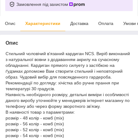
Замовлення під захистом
Опис
Характеристики
Доставка
Оплата
Умови 
Опис
Стильний чоловічий в'язаний кардиган NCS. Виріб виконаний
з натуральної вовни з додаванням акрилу на сучасному
обладнанні. Кардиган прямого силуету з застібкою на
ґудзиках допоможе Вам створити стильний і неповторний
образ. Чудовий вибір для повсякденного гардероба.
Рекомендації по догляду: хічістка або ручне прання при
температурі 30 градусів.
Наявність необхідного розміру, детальні виміри і особливості
даного виробу уточнюйте у менеджерів інтернет магазину по
телефону або через форму зворотного зв'язку.
В наявності товар з параметрами:
розмір - 48 колір - комб (mix)
розмір - 56 колір - комб (mix)
розмір - 52 колір - комб (mix)
розмір - 54 колір - комб (mix)