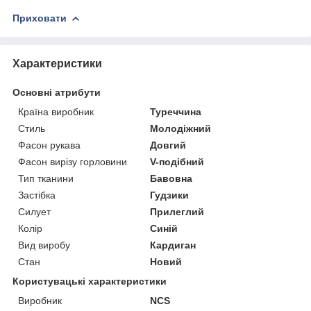
Приховати
Характеристики
Основні атрибути
Країна виробник
Туреччина
Стиль
Молодіжний
Фасон рукава
Довгий
Фасон вирізу горловини
V-подібний
Тип тканини
Бавовна
Застібка
Гудзики
Силует
Прилеглий
Колір
Синій
Вид виробу
Кардиган
Стан
Новий
Користувацькi характеристики
Виробник
NCS