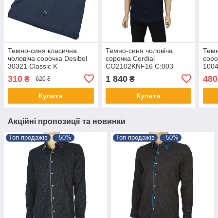
Темно-синя класична
Темно-синя чоловіча
Темн
чоловіча сорочка Desibel
сорочка Cordial
соро
30321 Classic K
CO2102KNF16 C:003
100
310
1 840
480
₴
₴
620 ₴
Купити
Купити
Акційні пропозиції та новинки
Топ продажів
–50%
Топ продажів
–50%