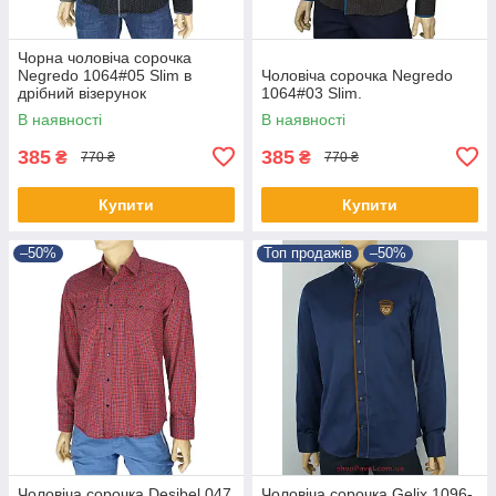
Чорна чоловіча сорочка
Negredo 1064#05 Slim в
Чоловіча сорочка Negredo
дрібний візерунок
1064#03 Slim.
В наявності
В наявності
385
385
₴
₴
770 ₴
770 ₴
Купити
Купити
–50%
Топ продажів
–50%
Чоловіча сорочка Desibel 047
Чоловіча сорочка Gelix 1096-