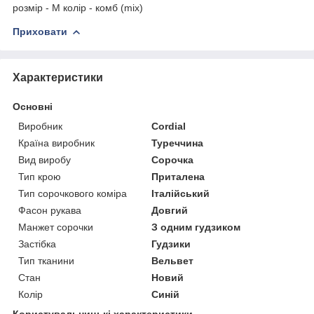
розмір - M колір - комб (mix)
Приховати
Характеристики
Основні
Виробник
Cordial
Країна виробник
Туреччина
Вид виробу
Сорочка
Тип крою
Приталена
Тип сорочкового коміра
Італійський
Фасон рукава
Довгий
Манжет сорочки
З одним гудзиком
Застібка
Гудзики
Тип тканини
Вельвет
Стан
Новий
Колір
Синій
Користувальницькі характеристики