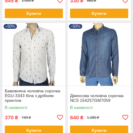
545
330
₴
₴
1 090 ₴
660 ₴
Купити
Купити
–50%
–50%
Бавовняна чоловіча сорочка
EGU-3343 біла з дрібним
Джинсова чоловіча сорочка
принтом
NCS 154257GM7059
В наявності
В наявності
370
640
₴
₴
740 ₴
1 280 ₴
Купити
Купити