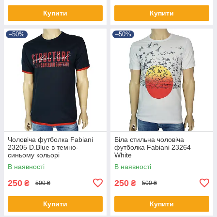
Купити
Купити
–50%
–50%
Чоловіча футболка Fabianі
Біла стильна чоловіча
23205 D.Blue в темно-
футболка Fabianі 23264
синьому кольорі
White
В наявності
В наявності
250
250
₴
₴
500 ₴
500 ₴
Купити
Купити