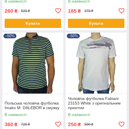
В наявності
В наявності
260
185
₴
₴
520 ₴
370 ₴
Купити
Купити
–50%
–50%
Чоловіча футболка Fabianі
Польська чоловіча футболка
23153 White з оригінальним
Imako M: DALEBOR в смужку
принтом
В наявності
В наявності
360
250
₴
₴
720 ₴
500 ₴