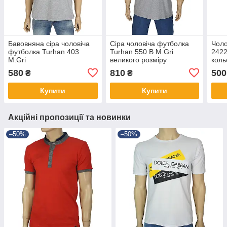
Бавовняна сіра чоловіча
Сіра чоловіча футболка
Чоло
футболка Turhan 403
Turhan 550 B M.Gri
2422
M.Gri
великого розміру
коль
580
810
500
₴
₴
Купити
Купити
Акційні пропозиції та новинки
–50%
–50%