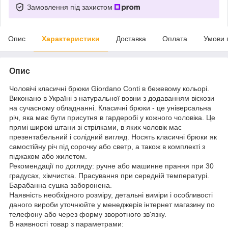
Замовлення під захистом
Опис
Характеристики
Доставка
Оплата
Умови 
Опис
Чоловічі класичні брюки Giordano Conti в бежевому кольорі.
Виконано в Україні з натуральної вовни з додаванням віскози
на сучасному обладнанні. Класичні брюки - це універсальна
річ, яка має бути присутня в гардеробі у кожного чоловіка. Це
прямі широкі штани зі стрілками, в яких чоловік має
презентабельний і солідний вигляд. Носять класичні брюки як
самостійну річ під сорочку або светр, а також в комплекті з
піджаком або жилетом.
Рекомендації по догляду: ручне або машинне прання при 30
градусах, хімчистка. Прасування при середній температурі.
Барабанна сушка заборонена.
Наявність необхідного розміру, детальні виміри і особливості
даного вироби уточнюйте у менеджерів інтернет магазину по
телефону або через форму зворотного зв'язку.
В наявності товар з параметрами: