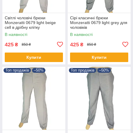
Світлі чоловічі брюки
Сірі класичні брюки
Monzeratti 0679 light beige
Monzeratti 0679 light grey для
cell в дрібну клітку
чоловіків
В наявності
В наявності
425
425
₴
₴
850 ₴
850 ₴
Купити
Купити
Топ продажів
–50%
Топ продажів
–50%