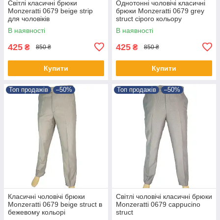
Світлі класичні брюки
Однотонні чоловічі класичні
Monzeratti 0679 beige strip
брюки Monzeratti 0679 grey
для чоловіків
struct сірого кольору
В наявності
В наявності
425
425
₴
₴
850 ₴
850 ₴
Купити
Купити
Топ продажів
–50%
Топ продажів
–50%
Класичні чоловічі брюки
Світлі чоловічі класичні брюки
Monzeratti 0679 beige struct в
Monzeratti 0679 cappucino
бежевому кольорі
struct