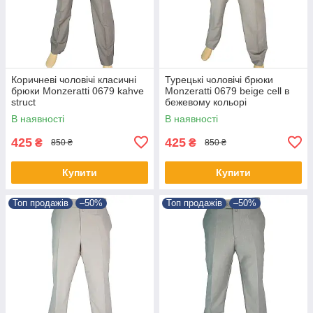
Коричневі чоловічі класичні
Турецькі чоловічі брюки
брюки Monzeratti 0679 kahve
Monzeratti 0679 beige cell в
struct
бежевому кольорі
В наявності
В наявності
425
425
₴
₴
850 ₴
850 ₴
Купити
Купити
Топ продажів
–50%
Топ продажів
–50%