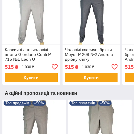
Класичні літні чоловічі
Чоловічі класичні брюки
Чоло
штани Giordano Conti P
Meyer P 209 №2 Andre в
брюк
715 №1 Leon U
дрібну клітку
Andr
515
515
515
₴
₴
1 030 ₴
1 030 ₴
Купити
Купити
Акційні пропозиції та новинки
Топ продажів
–50%
Топ продажів
–50%