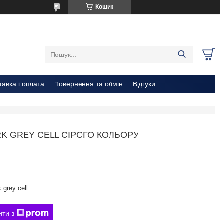
Кошик
тавка і оплата
Повернення та обмін
Відгуки
RK GREY CELL СІРОГО КОЛЬОРУ
 grey cell
ити з