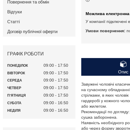
Повернення та обмін
Відгуки
Статті
У компанії підключені 
п
Договір публічної оферти
ГРАФІК РОБОТИ
09:00
17:50
ПОНЕДІЛОК
Опис
09:00
17:50
ВІВТОРОК
09:00
17:50
СЕРЕДА
Завужені чоловічі класич
09:00
17:50
ЧЕТВЕР
на сучасному обладнанні. 
09:00
17:50
стрілками, в яких чолові
ПʼЯТНИЦЯ
гардеробі у кожного чолов
09:00
16:50
СУБОТА
або жилетом.
09:00
16:50
НЕДІЛЯ
Рекомендації по догляду
сушка заборонена.
Наявність необхідного ро
або через форму зворотно