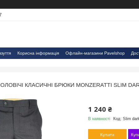
7
взуття
Корисна інформація
Офлайн-магазини Pavelshop
Дос
ОЛОВІЧІ КЛАСИЧНІ БРЮКИ MONZERATTI SLIM DA
1 240 ₴
В наявності
Код:
Slim dark
Купити
Куп