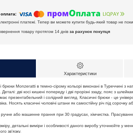
електронні платежі. Тепер ви можете купити будь-який товар не пок
овернення товару протягом 14 днів
за рахунок покупця
Характеристики
ні брюки Monzeratti в темно-сірому кольорі виконані в Туреччині з н
Деталі: дві косі кишені попереду і дві прорізні ззаду, пояс з шлейк
к має презентабельний і солідний вигляд. Класичні брюки - це універ
іка. Носять класичні чоловічі штани як самостійну річ під сорочку аб
: ручне або машинне прання при 30 градусах, хімчистка. Прасуванн
зміру, детальні виміри і особливості даного виробу уточнюйте у ме
го зв'язку.