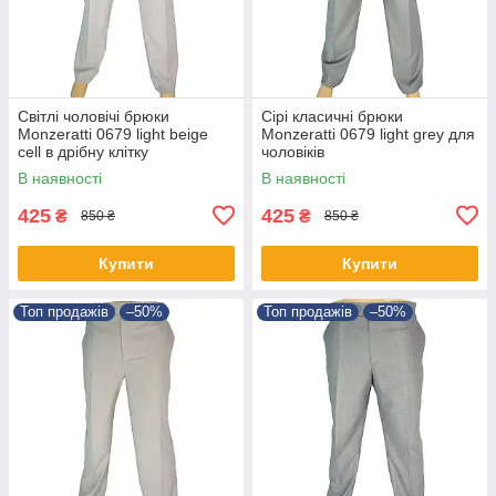
Світлі чоловічі брюки
Сірі класичні брюки
Monzeratti 0679 light beige
Monzeratti 0679 light grey для
cell в дрібну клітку
чоловіків
В наявності
В наявності
425
425
₴
₴
850 ₴
850 ₴
Купити
Купити
Топ продажів
–50%
Топ продажів
–50%