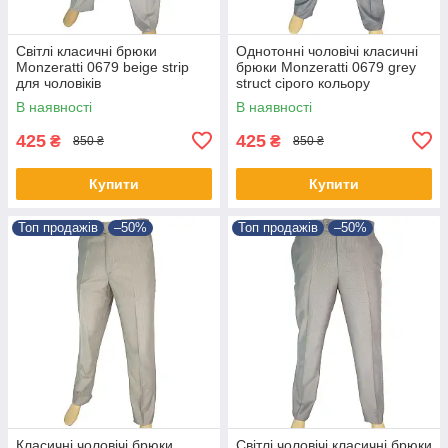
Світлі класичні брюки
Однотонні чоловічі класичні
Monzeratti 0679 beige strip
брюки Monzeratti 0679 grey
для чоловіків
struct сірого кольору
В наявності
В наявності
425
425
₴
₴
850 ₴
850 ₴
Купити
Купити
Топ продажів
–50%
Топ продажів
–50%
Класичні чоловічі брюки
Світлі чоловічі класичні брюки