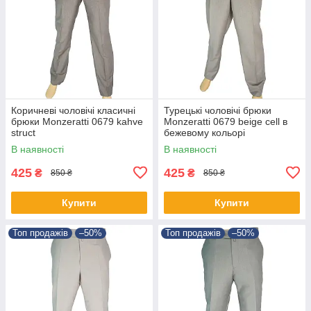
Коричневі чоловічі класичні
Турецькі чоловічі брюки
брюки Monzeratti 0679 kahve
Monzeratti 0679 beige cell в
struct
бежевому кольорі
В наявності
В наявності
425
425
₴
₴
850 ₴
850 ₴
Купити
Купити
Топ продажів
–50%
Топ продажів
–50%