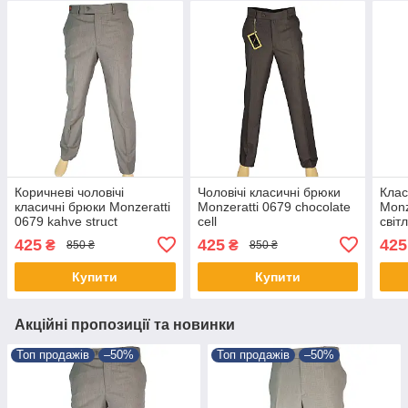
Коричневі чоловічі
Чоловічі класичні брюки
Клас
класичні брюки Monzeratti
Monzeratti 0679 chocolate
Monz
0679 kahve struct
cell
світ
425
425
425
₴
₴
850 ₴
850 ₴
Купити
Купити
Акційні пропозиції та новинки
Топ продажів
–50%
Топ продажів
–50%