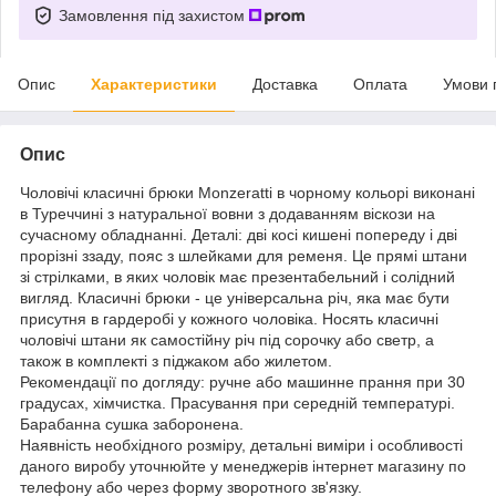
Замовлення під захистом
Опис
Характеристики
Доставка
Оплата
Умови 
Опис
Чоловічі класичні брюки Monzeratti в чорному кольорі виконані
в Туреччині з натуральної вовни з додаванням віскози на
сучасному обладнанні. Деталі: дві косі кишені попереду і дві
прорізні ззаду, пояс з шлейками для ременя. Це прямі штани
зі стрілками, в яких чоловік має презентабельний і солідний
вигляд. Класичні брюки - це універсальна річ, яка має бути
присутня в гардеробі у кожного чоловіка. Носять класичні
чоловічі штани як самостійну річ під сорочку або светр, а
також в комплекті з піджаком або жилетом.
Рекомендації по догляду: ручне або машинне прання при 30
градусах, хімчистка. Прасування при середній температурі.
Барабанна сушка заборонена.
Наявність необхідного розміру, детальні виміри і особливості
даного виробу уточнюйте у менеджерів інтернет магазину по
телефону або через форму зворотного зв'язку.