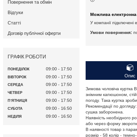
Повернення та обмін
Відгуки
Статті
У компанії підключені 
п
Договір публічної оферти
ГРАФІК РОБОТИ
09:00
17:50
ПОНЕДІЛОК
Опис
09:00
17:50
ВІВТОРОК
09:00
17:50
СЕРЕДА
Зимова чоловіча куртка Bl
09:00
17:50
ЧЕТВЕР
знімним капюшоном, стійк
09:00
17:50
погоду. Така куртка зроб
ПʼЯТНИЦЯ
Рекомендації по догляду
09:00
16:50
СУБОТА
сушка заборонена.
09:00
16:50
НЕДІЛЯ
Наявність необхідного ро
або через форму зворотно
В наявності товар з пар
розмір - 58 колір - темно