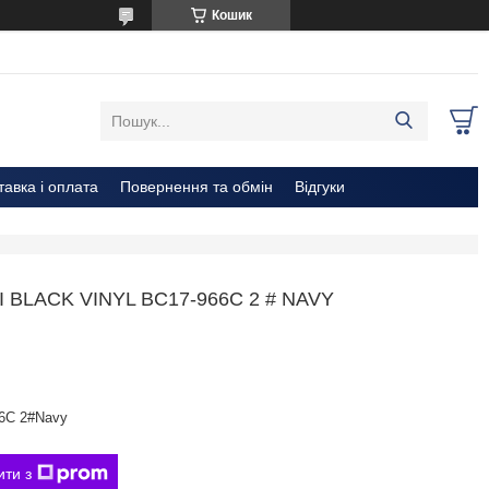
Кошик
тавка і оплата
Повернення та обмін
Відгуки
BLACK VINYL BC17-966C 2 # NAVY
6C 2#Navy
ити з