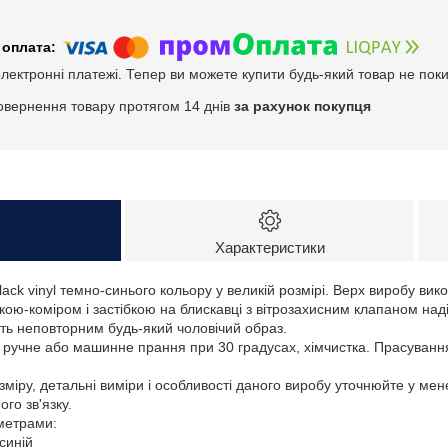
електронні платежі. Тепер ви можете купити будь-який товар не пок
овернення товару протягом 14 днів
за рахунок покупця
Характеристики
ack vinyl темно-синього кольору у великій розмірі. Верх виробу вико
ою-коміром і застібкою на блискавці з вітрозахисним клапаном надій
ить неповторним будь-який чоловічий образ.
: ручне або машинне прання при 30 градусах, хімчистка. Прасуванн
зміру, детальні виміри і особливості даного виробу уточнюйте у ме
го зв'язку.
аметрами:
-синій