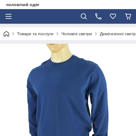
чоловічий одяг
Товари та послуги
Чоловічі светри
Демісезонні светр