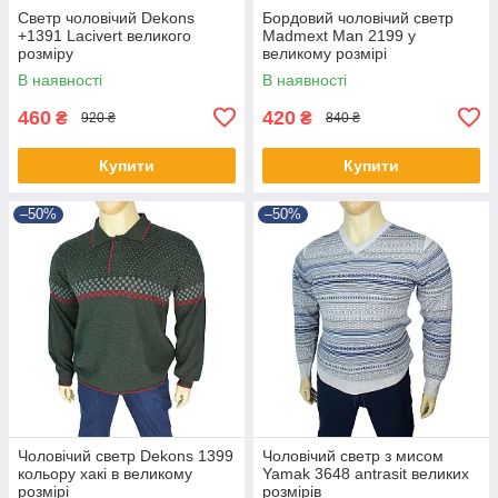
Светр чоловічий Dekons
Бордовий чоловічий светр
+1391 Lacivert великого
Madmext Man 2199 у
розміру
великому розмірі
В наявності
В наявності
460
420
₴
₴
920 ₴
840 ₴
Купити
Купити
–50%
–50%
Чоловічий светр Dekons 1399
Чоловічий светр з мисом
кольору хакі в великому
Yamak 3648 antrasit великих
розмірі
розмірів