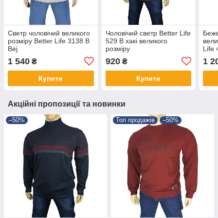
Светр чоловічий великого
Чоловічий светр Better Life
Беже
розміру Better Life 3138 B
529 В хакі великого
вели
Bej
розміру
Life
1 540
920
1 2
₴
₴
Купити
Купити
Акційні пропозиції та новинки
–50%
Топ продажів
–50%