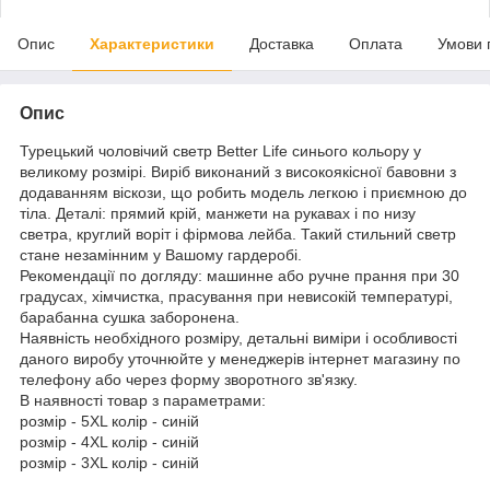
Опис
Характеристики
Доставка
Оплата
Умови 
Опис
Турецький чоловічий светр Better Life синього кольору у
великому розмірі. Виріб виконаний з високоякісної бавовни з
додаванням віскози, що робить модель легкою і приємною до
тіла. Деталі: прямий крій, манжети на рукавах і по низу
светра, круглий воріт і фірмова лейба. Такий стильний светр
стане незамінним у Вашому гардеробі.
Рекомендації по догляду: машинне або ручне прання при 30
градусах, хімчистка, прасування при невисокій температурі,
барабанна сушка заборонена.
Наявність необхідного розміру, детальні виміри і особливості
даного виробу уточнюйте у менеджерів інтернет магазину по
телефону або через форму зворотного зв'язку.
В наявності товар з параметрами:
розмір - 5XL колір - синій
розмір - 4XL колір - синій
розмір - 3XL колір - синій