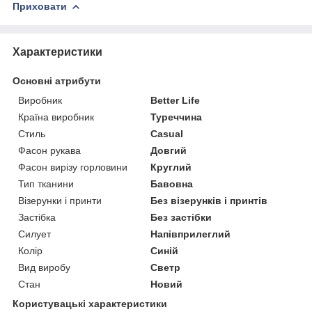
Приховати
Характеристики
Основні атрибути
Виробник
Better Life
Країна виробник
Туреччина
Стиль
Casual
Фасон рукава
Довгий
Фасон вирізу горловини
Круглий
Тип тканини
Бавовна
Візерунки і принти
Без візерунків і принтів
Застібка
Без застібки
Силует
Напівприлеглий
Колір
Синій
Вид виробу
Светр
Стан
Новий
Користувацькi характеристики