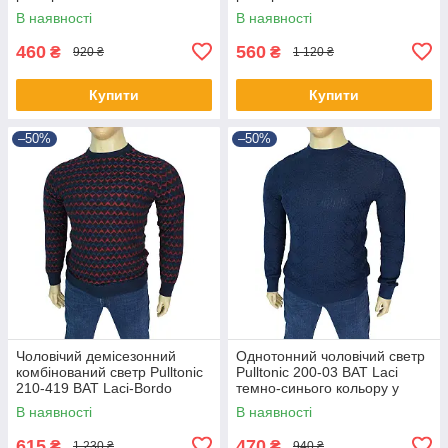
В наявності
В наявності
460
560
₴
₴
920 ₴
1 120 ₴
Купити
Купити
–50%
–50%
Чоловічий демісезонний
Однотонний чоловічий светр
комбінований светр Pulltonic
Pulltonic 200-03 BAT Laci
210-419 BAT Laci-Bordo
темно-синього кольору у
великого розміру
великому розмірі
В наявності
В наявності
615
470
₴
₴
1 230 ₴
940 ₴