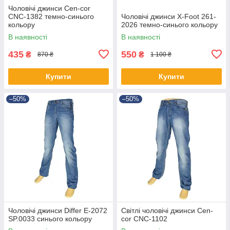
Чоловічі джинси Cen-cor
CNC-1382 темно-синього
Чоловічі джинси X-Foot 261-
кольору
2026 темно-синього кольору
В наявності
В наявності
435
550
₴
₴
870 ₴
1 100 ₴
Купити
Купити
–50%
–50%
Чоловічі джинси Differ E-2072
Світлі чоловічі джинси Cen-
SP.0033 синього кольору
cor CNC-1102