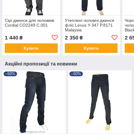
Сірі джинси для чоловіків
Утеплені чоловічі джинси
Чорн
Cordial CO2249 C.001
фліс Lexus Y-347 P.8171
чоло
Malaysia
Blac
1 440
2 350
2 6
₴
₴
Купити
Купити
Акційні пропозиції та новинки
–50%
–50%