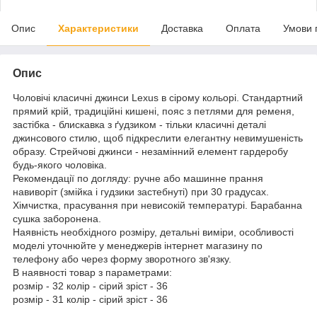
Опис
Характеристики
Доставка
Оплата
Умови 
Опис
Чоловічі класичні джинси Lexus в сірому кольорі. Стандартний
прямий крій, традиційні кишені, пояс з петлями для ременя,
застібка - блискавка з ґудзиком - тільки класичні деталі
джинсового стилю, щоб підкреслити елегантну невимушеність
образу. Стрейчові джинси - незамінний елемент гардеробу
будь-якого чоловіка.
Рекомендації по догляду: ручне або машинне прання
навиворіт (змійка і гудзики застебнуті) при 30 градусах.
Хімчистка, прасування при невисокій температурі. Барабанна
сушка заборонена.
Наявність необхідного розміру, детальні виміри, особливості
моделі уточнюйте у менеджерів інтернет магазину по
телефону або через форму зворотного зв'язку.
В наявності товар з параметрами:
розмір - 32 колір - сірий зріст - 36
розмір - 31 колір - сірий зріст - 36