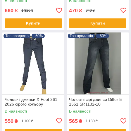
В наявності
В наявності
660
470
₴
₴
1 320 ₴
940 ₴
Купити
Купити
Топ продажів
–50%
Топ продажів
–50%
Чоловічі джинси X-Foot 261-
Чоловічі сірі джинси Differ E-
2026 сірого кольору
1551 SP.1132-10
В наявності
В наявності
550
565
₴
₴
1 100 ₴
1 130 ₴