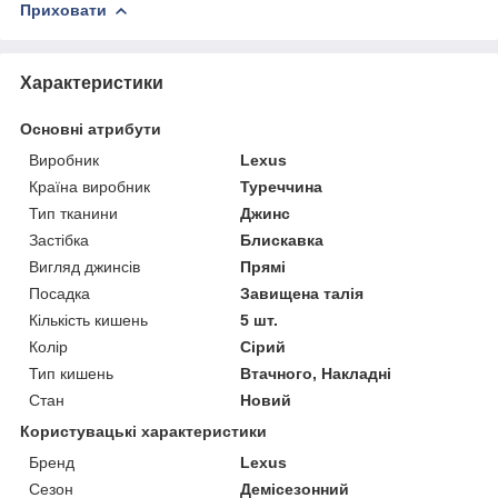
Приховати
Характеристики
Основні атрибути
Виробник
Lexus
Країна виробник
Туреччина
Тип тканини
Джинс
Застібка
Блискавка
Вигляд джинсів
Прямі
Посадка
Завищена талія
Кількість кишень
5 шт.
Колір
Сірий
Тип кишень
Втачного, Накладні
Стан
Новий
Користувацькi характеристики
Бренд
Lexus
Сезон
Демісезонний