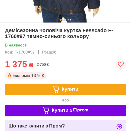
Демісезонна чоловіча куртка Fesscado F-
1760#97 темно-синього кольору
В наявності
Код: F-1760#97
Роздріб
1 375
₴
2 750 ₴
Економія
1375 ₴
Купити
або
Купити з
Що таке купити з Пром?