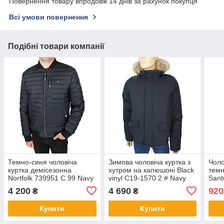
Повернення товару впродовж 14 днів за рахунок покупця
Всі умови повернення
Подібні товари компанії
Темно-синя чоловіча
Зимова чоловіча куртка з
Чоло
куртка демісезонна
хутром на капюшоні Black
темн
Nortfolk 739951 C.99 Navy
vinyl C19-1570 2 # Navy
Sant
темно-синього кольору
4 200
4 690
920
₴
₴
Купити
Купити