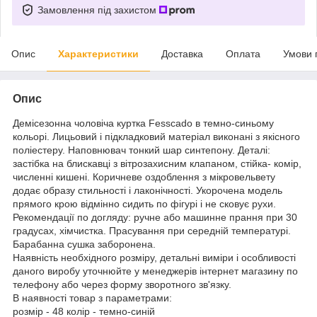
Замовлення під захистом
Опис
Характеристики
Доставка
Оплата
Умови 
Опис
Демісезонна чоловіча куртка Fesscado в темно-синьому
кольорі. Лицьовий і підкладковий матеріал виконані з якісного
поліестеру. Наповнювач тонкий шар синтепону. Деталі:
застібка на блискавці з вітрозахисним клапаном, стійка- комір,
численні кишені. Коричневе оздоблення з мікровельвету
додає образу стильності і лаконічності. Укорочена модель
прямого крою відмінно сидить по фігурі і не сковує рухи.
Рекомендації по догляду: ручне або машинне прання при 30
градусах, хімчистка. Прасування при середній температурі.
Барабанна сушка заборонена.
Наявність необхідного розміру, детальні виміри і особливості
даного виробу уточнюйте у менеджерів інтернет магазину по
телефону або через форму зворотного зв'язку.
В наявності товар з параметрами:
розмір - 48 колір - темно-синій