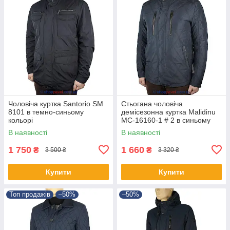
Чоловіча куртка Santorio SM
Стьогана чоловіча
8101 в темно-синьому
демісезонна куртка Malidinu
кольорі
MC-16160-1 # 2 в синьому
кольорі
В наявності
В наявності
1 750
1 660
₴
₴
3 500 ₴
3 320 ₴
Купити
Купити
Топ продажів
–50%
–50%