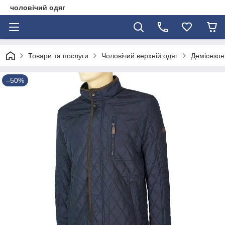
чоловічий одяг
Товари та послуги
Чоловічий верхній одяг
Демісезонн
–50%