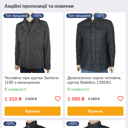
Акційні пропозиції та новинки
Топ продажів
–50%
Топ продажів
–50%
Чоловіча сіра куртка Santorio
Демісезонна чорна чоловіча
1190 з капюшоном
куртка Malidinu 13959/1
В наявності
В наявності
1 310
1 090
₴
₴
2 620 ₴
2 180 ₴
Купити
Купити
–50%
–50%