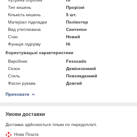
Тип кишень
Прорізні
Кількість кишень
5 шт.
Матеріал підкладки
Поліестер
Вид утеплювача
Синтепон
Стан
Новий
Функція підігріву
Ні
Користувацькi характеристики
Виробник
Fesscado
Сезон
Демісезонний
Стиль
Повсякденний
Фасон рукава
Довгий
Приховати
Умови доставки
Доставка здійснюється тільки по передоплаті.
Нова Пошта