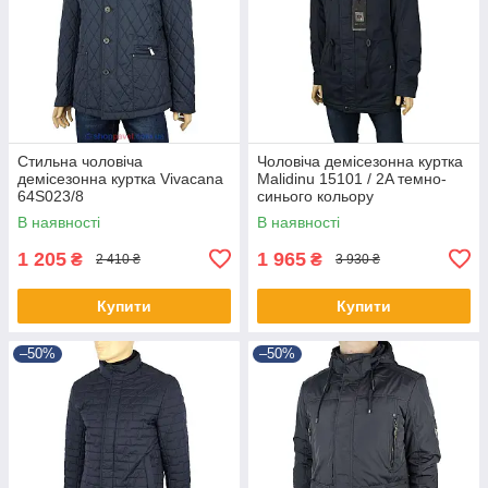
Стильна чоловіча
Чоловіча демісезонна куртка
демісезонна куртка Vivacana
Malidinu 15101 / 2A темно-
64S023/8
синього кольору
В наявності
В наявності
1 205
1 965
₴
₴
2 410 ₴
3 930 ₴
Купити
Купити
–50%
–50%