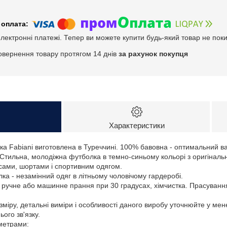
електронні платежі. Тепер ви можете купити будь-який товар не пок
овернення товару протягом 14 днів
за рахунок покупця
Характеристики
ка Fabianі виготовлена в Туреччині. 100% бавовна - оптимальний в
. Стильна, молодіжна футболка в темно-синьому кольорі з оригінал
нсами, шортами і спортивним одягом.
лка - незамінний одяг в літньому чоловічому гардеробі.
: ручне або машинне прання при 30 градусах, хімчистка. Прасуванн
зміру, детальні виміри і особливості даного виробу уточнюйте у ме
ого зв'язку.
аметрами: