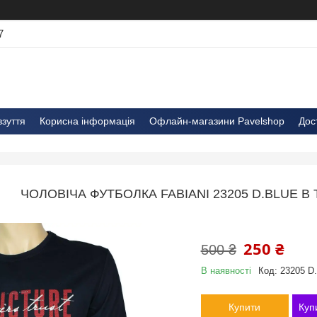
7
взуття
Корисна інформація
Офлайн-магазини Pavelshop
Дос
ЧОЛОВІЧА ФУТБОЛКА FABIANІ 23205 D.BLUE 
250 ₴
500 ₴
В наявності
Код:
23205 D.
Купити
Куп